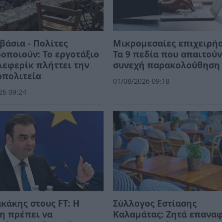
άσια - Πολίτες
Μικρομεσαίες επιχειρήσ
οποιούν: Το εργοτάξιο
Τα 9 πεδία που απαιτού
λεφερίκ πλήττει την
συνεχή παρακολούθηση
οπολιτεία
01/08/2026 09:18
26 09:24
κάκης στους FT: Η
Σύλλογος Εστίασης
η πρέπει να
Καλαμάτας: Ζητά επανα