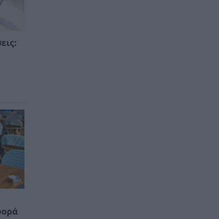
εις:
ν
φορά