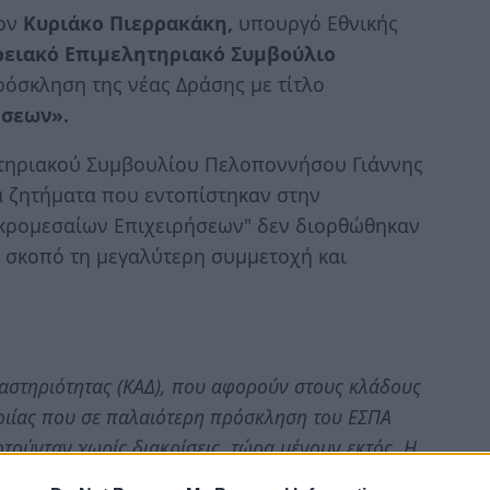
ον
Κυριάκο Πιερρακάκη,
υπουργό Εθνικής
ειακό Επιμελητηριακό Συμβούλιο
όσκληση της νέας Δράσης με τίτλο
ήσεων».
τηριακού Συμβουλίου Πελοποννήσου Γιάννης
 ζητήματα που εντοπίστηκαν στην
κρομεσαίων Επιχειρήσεων" δεν διορθώθηκαν
ε σκοπό τη μεγαλύτερη συμμετοχή και
στηριότητας (ΚΑΔ), που αφορούν στους κλάδους
ποιίας που σε παλαιότερη πρόσκληση του ΕΣΠΑ
τούνταν χωρίς διακρίσεις, τώρα μένουν εκτός. Η
ρήσεων είναι κρίσιμη, καθώς αντιμετωπίζουν