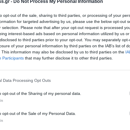
s.gr -
Do Not Process My Personal Information
αι καλούνται να προσαρμοστούν σε ολοένα πιο
. Ο αποκλεισμός τους από τη Δράση περιορίζει
to opt-out of the sale, sharing to third parties, or processing of your per
ργειες προώθησης και δικτύωσης, υπονομεύοντας
formation for targeted advertising by us, please use the below opt-out s
r selection. Please note that after your opt-out request is processed y
eing interest-based ads based on personal information utilized by us or
disclosed to third parties prior to your opt-out. You may separately opt-
 και η πρόβλεψη της πρόσκλησης πως «είναι
losure of your personal information by third parties on the IAB’s list of
ών της ενισχυόμενης επιχείρησης (σε σχέση με
. This information may also be disclosed by us to third parties on the
IA
ης – φορολογικό έτος 2024), σε ύψος τουλάχιστον
Participants
that may further disclose it to other third parties.
ρωσης, η οποία θα πρέπει να επιτευχθεί το
η της πράξης». Η συγκεκριμένη δέσμευση-
l Data Processing Opt Outs
ι άκαμπτη για τα δεδομένα της αγοράς και της
ς, καθώς η εξαγωγική δραστηριότητα επηρεάζεται
o opt-out of the Sharing of my personal data.
ίξεις, παγκόσμιες κρίσεις, συναλλαγματικές
In
πό την επιχείρηση, δημιουργώντας αντικίνητρο
o opt-out of the Sale of my Personal Data.
α ξεκινούν την εξαγωγική τους προσπάθεια και
In
ύξησης σε σύντομο χρονικό διάστημα και φυσικά