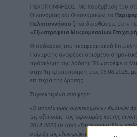
ΠΕΛΟΠΟΝΝΗΣΟΣ. Με παρέμβασή του στ
Οικονομίας και Οικονομικών, το
Περιφερ
Πελοποννήσου
ζητά διορθώσεις στην Πρ
«Εξωστρέφεια Μικρομεσαίων Επιχειρ
Ο πρόεδρος του περιφερειακού Επιμελη
Παναρίτης αναφέρει ορισμένα σημαντικά
πρόσκληση της Δράσης “Εξωστρέφεια Μι
στην 1η τροποποίηση στις 06.08.2025, μ
επιτυχία της Δράσης.
Συγκεκριμένα αναφέρει:
«Ο αποκλεισμός συγκεκριμένων Κωδικών Δρα
της οξοποιίας, της τυροκομίας και της οινο
2014-2020 με τίτλο «Επιχειρούμε Έξω» επιδο
στήριξη της εξωστρέφειας αυτών των επιχει