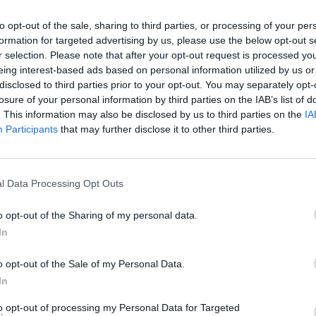
ή του, χωρίς όμως να προβλεφθεί η
to opt-out of the sale, sharing to third parties, or processing of your per
formation for targeted advertising by us, please use the below opt-out s
r selection. Please note that after your opt-out request is processed y
κοπεί πλήρως, γεγονός που έχει επιφέρει μεγάλη
eing interest-based ads based on personal information utilized by us or
disclosed to third parties prior to your opt-out. You may separately opt-
κύθηρα, ενώ παράλληλα φημολογείται ότι η
losure of your personal information by third parties on the IAB’s list of
 για την πρόωρη λύση της σύμβασης, με το
. This information may also be disclosed by us to third parties on the
IA
έον οικονομικά συμφέρουσα.
Participants
that may further disclose it to other third parties.
πει να συναινέσει. Έχει υποχρέωση το Υπουργείο
ξαντλήσει κάθε νόμιμο μέσο προς την εταιρεία,
l Data Processing Opt Outs
. να τηρηθούν στο έπακρο και να συνεχίσει το
o opt-out of the Sharing of my personal data.
.
In
ι κάτοικοι όσο και οι εμπλεκόμενοι τουριστικοί
o opt-out of the Sale of my Personal Data.
αθώς επίσης και της Λακωνίας, παρακολουθούν
In
γύρω από το φλέγον θέμα της ενδεχόμενης
to opt-out of processing my Personal Data for Targeted
 Πειραιά, το Γύθειο και την Κρήτη.