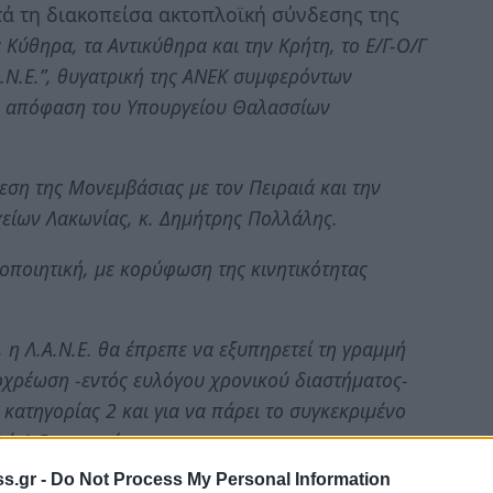
τά τη διακοπείσα ακτοπλοϊκή σύνδεσης της
α Κύθηρα, τα Αντικύθηρα και την Κρήτη, το Ε/Γ-Ο/Γ
.Α.Ν.Ε.”, θυγατρική της ΑΝΕΚ συμφερόντων
πό απόφαση του Υπουργείου Θαλασσίων
ση της Μονεμβάσιας με τον Πειραιά και την
είων Λακωνίας, κ. Δημήτρης Πολλάλης.
νοποιητική, με κορύφωση της κινητικότητας
η Λ.Α.Ν.Ε. θα έπρεπε να εξυπηρετεί τη γραμμή
οχρέωση -εντός ευλόγου χρονικού διαστήματος-
 κατηγορίας 2 και για να πάρει το συγκεκριμένο
λή 1,5 εκ ευρώ.
s.gr -
Do Not Process My Personal Information
ς” εκτελούσε κανονικά τα σχετικά δρομολόγια