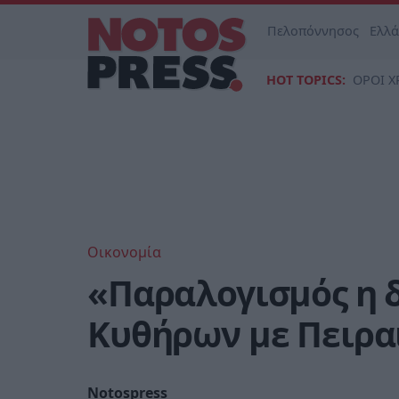
Πελοπόννησος
Ελλ
HOT TOPICS:
ΟΡΟΙ Χ
Οικονομία
«Παραλογισμός η 
Κυθήρων με Πειρα
Notospress