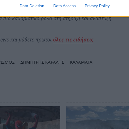
από την οποία ωφελημένη από τα επί πλέον έσοδα
Data Deletion
Data Access
Privacy Policy
κή οικονομία, αλλά ολόκληρη η χώρα, σε μια
α πιο καθοριστικό ρόλο στη στήριξη και ανάπτυξη
ews και μάθετε πρώτοι
όλες τις ειδήσεις
ΡΙΣΜΟΣ
ΔΗΜΗΤΡΗΣ ΚΑΡΑΛΗΣ
ΚΑΛΑΜΑΤΑ