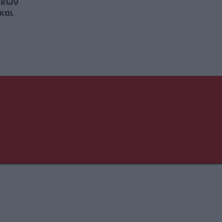
ικών
και