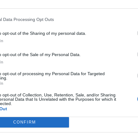
 συνεχίσει να συνδέει την Καλαμάτα με τη
ρα, αλλά και παράλληλα, προκειμένου να
l Data Processing Opt Outs
ά και το εξωτερικό, ζητούμε την παρέμβαση του
o opt-out of the Sharing of my personal data.
Πελοποννήσου, των πολιτικών εκπροσώπων και
In
των διαδικασιών αεροπορικής σύνδεσης και με
ηση προς την περιοχή της Μεσσηνίας που
o opt-out of the Sale of my Personal Data.
In
υς τους αρμόδιους φορείς της Τοπικής
to opt-out of processing my Personal Data for Targeted
ing.
έρνησης συμπεριλαμβανομένου του επικεφαλής του
In
μιουργίας χώρου στάθμευσης των αεροσκαφών,
o opt-out of Collection, Use, Retention, Sale, and/or Sharing
από όλους, λειτουργεί ως αντικίνητρο για τις ήδη
ersonal Data that Is Unrelated with the Purposes for which it
lected.
 το εξωτερικό».
Out
να περάσουμε από τα λόγια στα έργα. Και είναι
CONFIRM
 ανάληψη πρωτοβουλιών που θα τονώσουν την