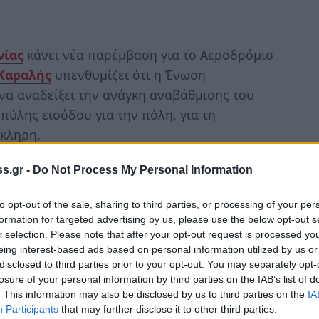
νίας
κάνει νέα παρέμβαση για το Αεροδρόμιο
Καραλής
υπενθυμίζει ότι η Ένωση
α αναδείξει την ανάγκη αναβάθμισης του
ύλης εισόδου για την πόλη, για τη
κληρη.
ρεμβάσεις και δηλώσεις αρμοδίων παραγόντων της
s.gr -
Do Not Process My Personal Information
ουργού εξαιρουμένου, που αναγνώριζαν το θέμα
ηση περί άκαρπης λήξης της προθεσμίας για
to opt-out of the sale, sharing to third parties, or processing of your per
formation for targeted advertising by us, please use the below opt-out s
στώτος επιδότησης της αεροπορικής σύνδεσης με
r selection. Please note that after your opt-out request is processed y
 αλλά αποκόπτει την περιοχή από τη βόρεια
eing interest-based ads based on personal information utilized by us or
εονέκτημα που οδηγεί σε περαιτέρω υποβάθμιση,
disclosed to third parties prior to your opt-out. You may separately opt-
losure of your personal information by third parties on the IAB’s list of
.
. This information may also be disclosed by us to third parties on the
IA
Participants
that may further disclose it to other third parties.
ην παράταση της προθεσμίας υποβολής