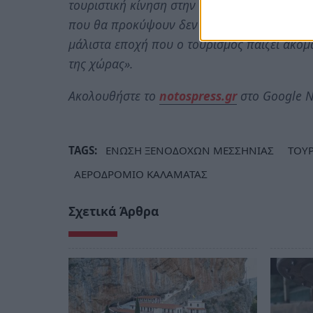
τουριστική κίνηση στην ευρύτερη περιοχή, 
που θα προκύψουν δεν θα είναι μόνο η τοπι
μάλιστα εποχή που ο τουρισμός παίζει ακόμ
της χώρας».
Ακολουθήστε το
notospress.gr
στο Google N
TAGS:
ΕΝΩΣΗ ΞΕΝΟΔΟΧΩΝ ΜΕΣΣΗΝΙΑΣ
ΤΟΥ
ΑΕΡΟΔΡΟΜΙΟ ΚΑΛΑΜΑΤΑΣ
Σχετικά Άρθρα