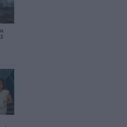
ρι
 2