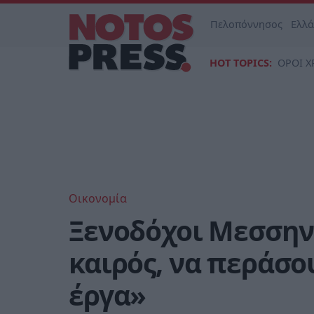
Πελοπόννησος
Ελλ
HOT TOPICS:
ΟΡΟΙ Χ
Οικονομία
Ξενοδόχοι Μεσσηνί
καιρός, να περάσο
έργα»