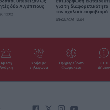
οδαποί υπέδειξαν ως
Επιμόρφωση εκπαιδευτ
ητές δύο Αιγύπτιους
για τη διαφορετικότητα 
τον σχολικό εκφοβισμό
26 13:02
05/08/2026 18:04
Άμεση
Χρήσιμα
Εφημερεύοντα
Κ.Ε.Π
Ανάγκη
τηλέφωνα
Φαρμακεία
Δήμων
r