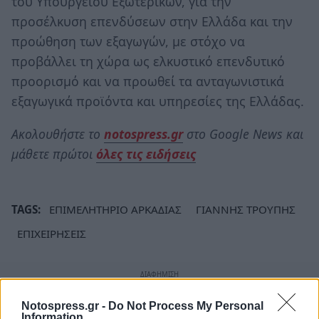
του Υπουργείου Εξωτερικών, για την
προσέλκυση επενδύσεων στην Ελλάδα και την
προώθηση των εξαγωγών, με στόχο να
προβάλλει τη χώρα ως ελκυστικό επενδυτικό
προορισμό και να προωθεί τα ανταγωνιστικά
εξαγωγικά προϊόντα και υπηρεσίες της Ελλάδας.
Ακολουθήστε το
notospress.gr
στο Google News και
μάθετε πρώτοι
όλες τις ειδήσεις
TAGS:
ΕΠΙΜΕΛΗΤΗΡΙΟ ΑΡΚΑΔΙΑΣ
ΓΙΑΝΝΗΣ ΤΡΟΥΠΗΣ
ΕΠΙΧΕΙΡΗΣΕΙΣ
Notospress.gr -
Do Not Process My Personal
Information