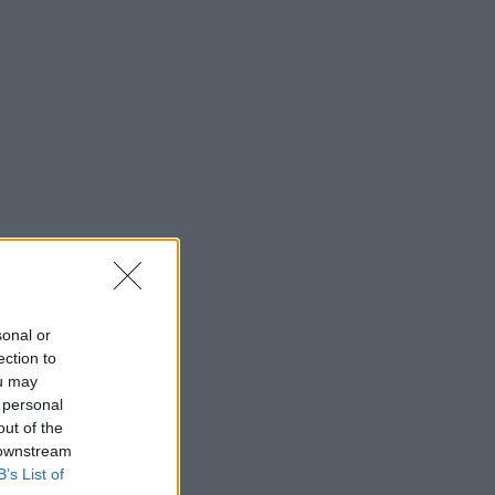
sonal or
ection to
ou may
 personal
out of the
 downstream
B’s List of