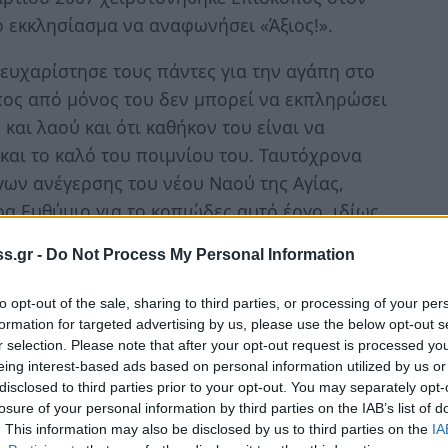
ο εκκλησίασμα να αναφωνήσει «Άξιος!».
ευχαρίστησε τους πάντες για την αγάπη στο
πος από μόνος του δεν μπορεί να εκπληρώσει
και λαού και ότι καθήκον του είναι να
και το καλό του ποιμνίου του. Ταυτόχρονα
γων ανέγερσης του νέου Ναού της Αγίας,
α Ευθύμιο για το κοπιώδες αυτό έργο, ιδίως
που διανύουμε.
s.gr -
Do Not Process My Personal Information
ews και μάθετε πρώτοι
όλες τις ειδήσεις
to opt-out of the sale, sharing to third parties, or processing of your per
formation for targeted advertising by us, please use the below opt-out s
r selection. Please note that after your opt-out request is processed y
eing interest-based ads based on personal information utilized by us or
disclosed to third parties prior to your opt-out. You may separately opt-
losure of your personal information by third parties on the IAB’s list of
. This information may also be disclosed by us to third parties on the
IA