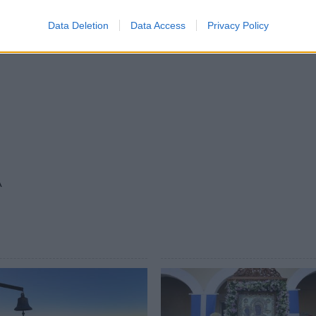
Data Deletion
Data Access
Privacy Policy
PHOTO 1 / 3
Α