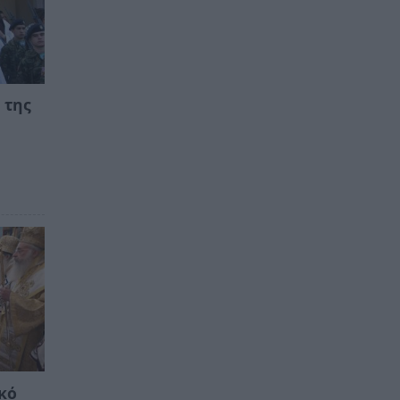
 της
α
κό