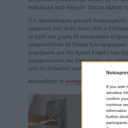
Καθεδρικό Ναό Αθηνών. Έπειτα κάλεσε τ
Ο κ. Χρυσόστομος φανερά συγκινημένος 
πρόσωπό του, διότι όπως είπε ο Επίσκο
το έργο του χωρίς τη συνεργασία κλήρου 
υπερασπίζεται τα δίκαια των εφημερίων 
ενημέρωσε για την άμεση έναρξη των έρ
ευχαριστώντας και επαινώντας τον πατέρ
υπό τις δύσκολες συνθήκες των ημερών 
Notospres
Ακολουθήστε το
notospress.gr
στο Google N
If you wish 
sensitive in
confirm you
continue se
information 
further disc
participants