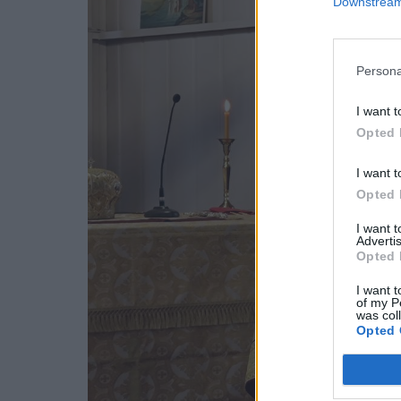
Downstream 
Persona
I want t
Opted 
I want t
Opted 
I want 
Advertis
Opted 
I want t
of my P
was col
Opted 