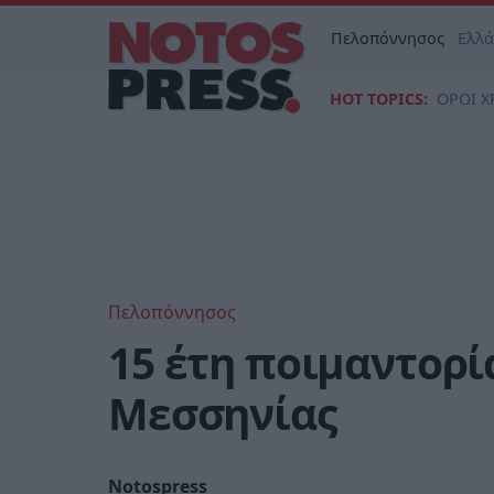
Πελοπόννησος
Ελλ
HOT TOPICS:
ΟΡΟΙ Χ
Πελοπόννησος
15 έτη ποιμαντορ
Μεσσηνίας
Notospress