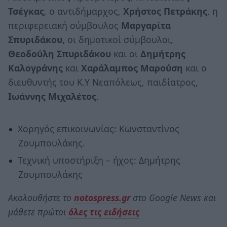
Τσέγκας
, ο αντιδήμαρχος,
Χρήστος Πετράκης
, η
περιφερειακή σύμβουλος
Μαργαρίτα
Σπυριδάκου,
οι δημοτικοί σύμβουλοι,
Θεοδούλη Σπυριδάκου
και οι
Δημήτρης
Καλογράνης
και
Χαράλαμπος Μαρούση
και ο
διευθυντής του Κ.Υ Νεαπόλεως, παιδίατρος,
Ιωάννης Μιχαλέτος
.
Χορηγός επικοινωνίας: Κωνσταντίνος
Ζουμπουλάκης.
Τεχνική υποστήριξη – ήχος: Δημήτρης
Ζουμπουλάκης
Ακολουθήστε το
notospress.gr
στο Google News και
μάθετε πρώτοι
όλες τις ειδήσεις