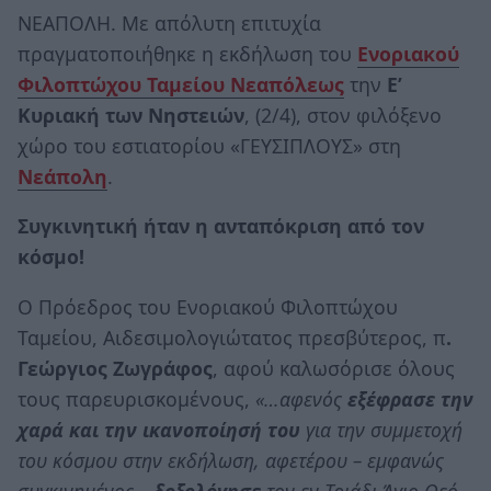
ΝΕΑΠΟΛΗ. Με απόλυτη επιτυχία
πραγματοποιήθηκε η εκδήλωση του
Ενοριακού
Φιλοπτώχου Ταμείου Νεαπόλεως
την
Ε’
Κυριακή των Νηστειών
, (2/4), στον φιλόξενο
χώρο του εστιατορίου «ΓΕΥΣΙΠΛΟΥΣ» στη
Νεάπολη
.
Συγκινητική ήταν η ανταπόκριση από τον
κόσμο!
Ο Πρόεδρος του Ενοριακού Φιλοπτώχου
Ταμείου, Αιδεσιμολογιώτατος πρεσβύτερος, π
.
Γεώργιος Ζωγράφος
, αφού καλωσόρισε όλους
τους παρευρισκομένους,
«…αφενός
εξέφρασε την
χαρά και την ικανοποίησή
του
για την συμμετοχή
του κόσμου στην εκδήλωση, αφετέρου – εμφανώς
συγκινημένος –
δοξολόγησε
τον εν Τριάδι Άγιο Θεό,