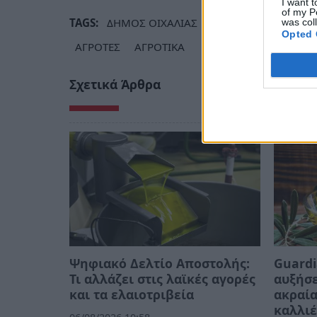
I want t
of my P
TAGS:
ΔΗΜΟΣ ΟΙΧΑΛΙΑΣ
ΠΑΝΑΓΙΩΤΑ ΓΕΩΡΓ
was col
Opted 
ΑΓΡΟΤΕΣ
ΑΓΡΟΤΙΚΑ
Σχετικά Άρθρα
Ψηφιακό Δελτίο Αποστολής:
Guardi
Τι αλλάζει στις λαϊκές αγορές
αυξήσε
και τα ελαιοτριβεία
ακραία
καλλιέ