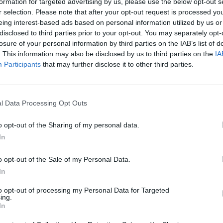
έλη του Διοικητικού Συμβουλίου του
formation for targeted advertising by us, please use the below opt-out s
r selection. Please note that after your opt-out request is processed y
ήνης – Μελιγαλά
, την προηγούμενη
eing interest-based ads based on personal information utilized by us or
ς κ Θεοδωρακόπουλος Χρήστος ,
disclosed to third parties prior to your opt-out. You may separately opt-
 Ταμίας κ. Σουρίλας Χρήστος και ο
losure of your personal information by third parties on the IAB’s list of
. This information may also be disclosed by us to third parties on the
IA
Participants
that may further disclose it to other third parties.
ική ανταλλαγή απόψεων για τα προβλήματα
 στη περιοχή, την αντιμετώπιση αυτών, που
l Data Processing Opt Outs
την παρουσία που θα έχουν τα μέλη του
γικών Μηχανημάτων, Εξοπλισμού και
o opt-out of the Sharing of my personal data.
νίκη. Η Δήμαρχος Οιχαλίας, τους
In
ον τους για τους απασχολούμενους της
o opt-out of the Sale of my Personal Data.
ε ότι ο Δήμος Οιχαλίας αλλά και η ίδια
In
ρο του δυνατού.
to opt-out of processing my Personal Data for Targeted
ing.
ews και μάθετε πρώτοι
όλες τις ειδήσεις
In