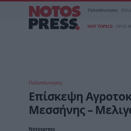
Πελοπόννησος
Ελλ
HOT TOPICS:
ΟΡΟΙ Χ
Πελοπόννησος
Επίσκεψη Αγροτοκ
Μεσσήνης – Μελιγ
Notospress