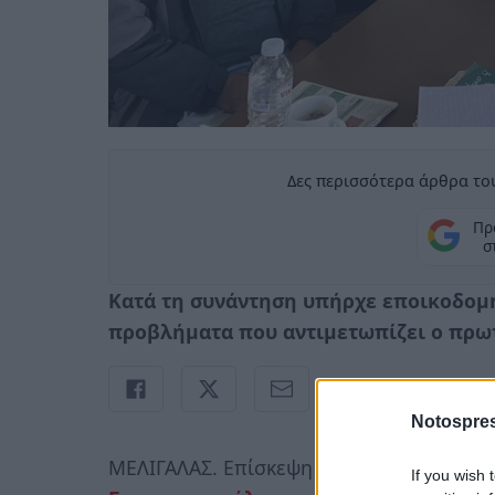
Δες περισσότερα άρθρα του
Πρ
σ
Κατά τη συνάντηση υπήρχε εποικοδομ
προβλήματα που αντιμετωπίζει ο πρω
Notospres
ΜΕΛΙΓΑΛΑΣ. Επίσκεψη στο γραφείο της 
If you wish 