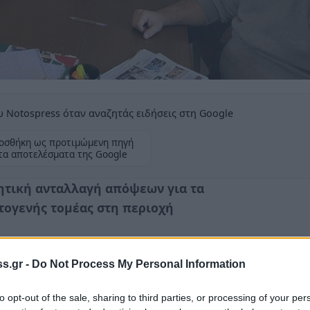
 Notospress όταν αναζητάς ειδήσεις στη Google
οσθήκη ως προτιμώμενη πηγή
τα αποτελέσματα της Google
ητική ανταλλαγή απόψεων για τα
τογενής τομέας στη περιοχή
s.gr -
Do Not Process My Personal Information
Δημάρχου
Οιχαλίας
κ.
Παναγιώτας
to opt-out of the sale, sharing to third parties, or processing of your per