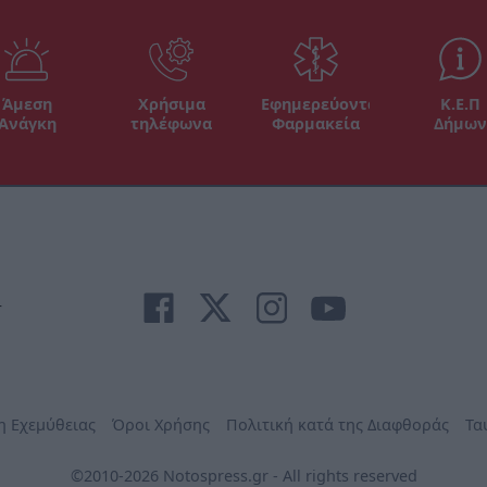
Άμεση
Χρήσιμα
Εφημερεύοντα
Κ.Ε.Π
Ανάγκη
τηλέφωνα
Φαρμακεία
Δήμων
r
η Εχεμύθειας
Όροι Χρήσης
Πολιτική κατά της Διαφθοράς
Τα
©2010-2026 Notospress.gr - All rights reserved