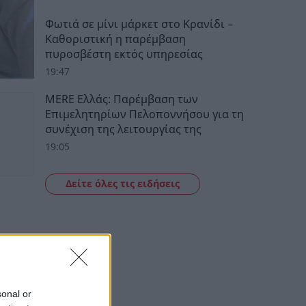
Φωτιά σε μίνι μάρκετ στο Κρανίδι –
Καθοριστική η παρέμβαση
πυροσβέστη εκτός υπηρεσίας
19:47
MERE Ελλάς: Παρέμβαση των
Επιμελητηρίων Πελοποννήσου για τη
συνέχιση της λειτουργίας της
19:05
Δείτε όλες τις ειδήσεις
sonal or