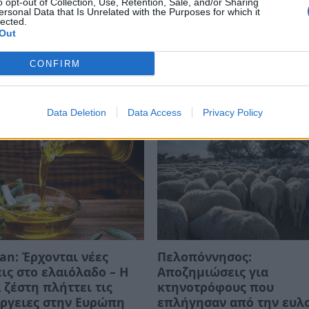
o opt-out of Collection, Use, Retention, Sale, and/or Sharing
ersonal Data that Is Unrelated with the Purposes for which it
ΑΚΟΠΟΥΛΟΥ
ΑΓΡΟΤΙΚΟΣ ΣΥΛΛΟΓΟΣ ΜΕΣΣΗΝΗΣ
ΜΕΛΙΓΑΛΑΣ
lected.
Out
CONFIRM
Data Deletion
Data Access
Privacy Policy
an: Έρχονται νέες
Πελοπόννησος:
ις στο ελαιόλαδο – Η
Αποζημιώσεις για
 ζέστη πλήττει τις
κτηνοτρόφους που
ργειες στην Ευρώπη
επλήγησαν από την ευλ