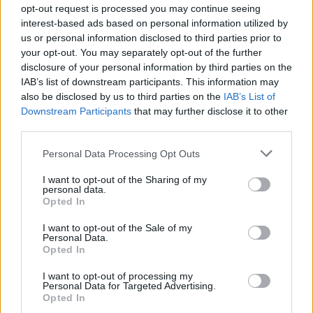
opt-out request is processed you may continue seeing
interest-based ads based on personal information utilized by
Πέτρινα Λακωνίας
us or personal information disclosed to third parties prior to
your opt-out. You may separately opt-out of the further
Η κορωνέικη ποικιλία φέρνει αυτό το
disclosure of your personal information by third parties on the
IAB’s list of downstream participants. This information may
απόσταγμα λαδιού στο χωριό Πέτρινα στη
also be disclosed by us to third parties on the
IAB’s List of
Λακωνία, όπου παράγονται ετησίως 300 τόνοι
Downstream Participants
that may further disclose it to other
ελαιόλαδου. Το χρώμα του είναι
third parties.
κιτρινοπράσινο, η γεύση ελαφρώς πικρή, αλλά
Personal Data Processing Opt Outs
έχει μια γλυκιά επίγευση και φρουτώδη
I want to opt-out of the Sharing of my
μυρωδιά, ειδικά όσο παραμένει φρέσκο.
personal data.
Opted In
Κάπως έτσι, η Πελοπόννησος μπορεί να
I want to opt-out of the Sale of my
χαρακτηριστεί η Αρχόντισσα της Ευρώπης στην
Personal Data.
Opted In
παραγωγή λαδιού και στην ποιότητα του.
I want to opt-out of processing my
Ακολουθήστε το
notospress.gr
στο Google News και
Personal Data for Targeted Advertising.
Opted In
μάθετε πρώτοι
όλες τις ειδήσεις