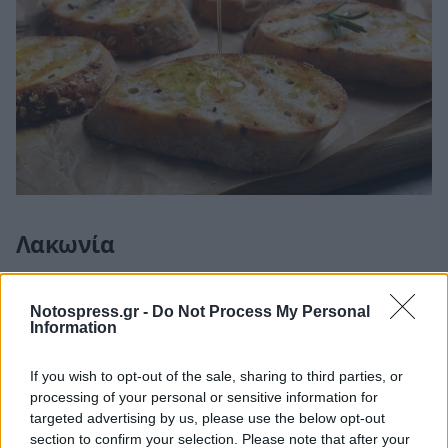
Λακωνία
Το λάδι «Λακωνία» περιέχει ποικιλία κορωνέικη,
Notospress.gr -
Do Not Process My Personal
κουτσουρελιά, αθηνολιά και ασπρολιά. Το
Information
εξαίρετο κλίμα και η εξαίρετη ποιότητα του
εδάφους, ευνοούν την παραγωγή της ελιάς, η
If you wish to opt-out of the sale, sharing to third parties, or
processing of your personal or sensitive information for
οποία έχει ένα πράσινο-χρυσό χρώμα και
targeted advertising by us, please use the below opt-out
φρουτώδες άρωμα.
section to confirm your selection. Please note that after your