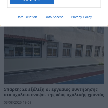
Δήμος Ευρώτα: Σκουριά και φθορά η
αμείλικτη πραγματικότητα…
04/08/2026 09:07
Data Deletion
Data Access
Privacy Policy
Σπάρτη: Σε εξέλιξη οι εργασίες συντήρησης
στα σχολεία ενόψει της νέας σχολικής χρονιάς
03/08/2026 19:09