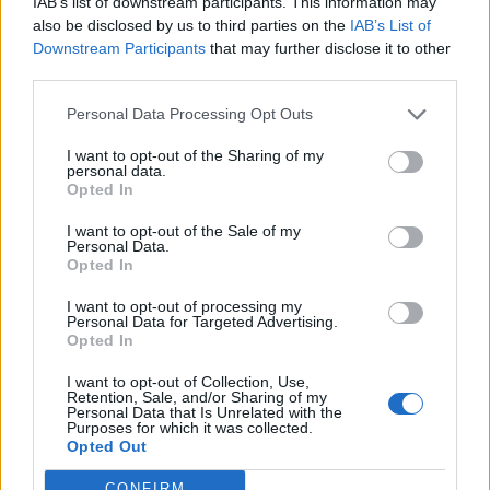
IAB’s list of downstream participants. This information may
also be disclosed by us to third parties on the
IAB’s List of
Downstream Participants
that may further disclose it to other
Λακωνία: Ο Δημήτρης Μανιατάκος ακούει
third parties.
αλλά δεν μιλάει – Θα είναι υποψήφιος
Personal Data Processing Opt Outs
δήμαρχος Ευρώτα;
06/08/2026 13:10
I want to opt-out of the Sharing of my
personal data.
Opted In
I want to opt-out of the Sale of my
Personal Data.
Opted In
I want to opt-out of processing my
Personal Data for Targeted Advertising.
Opted In
I want to opt-out of Collection, Use,
Retention, Sale, and/or Sharing of my
Personal Data that Is Unrelated with the
Purposes for which it was collected.
Opted Out
CONFIRM