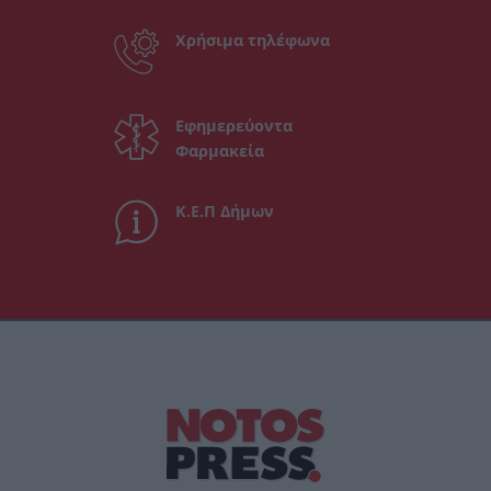
Χρήσιμα τηλέφωνα
Εφημερεύοντα
Φαρμακεία
Κ.Ε.Π Δήμων