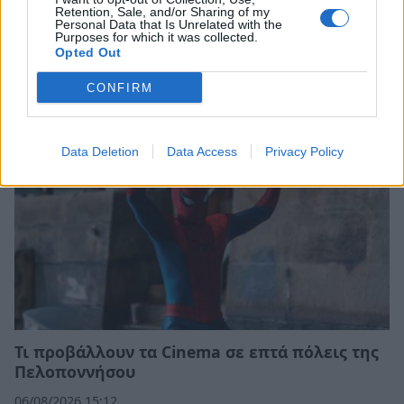
Retention, Sale, and/or Sharing of my
Personal Data that Is Unrelated with the
Purposes for which it was collected.
Σχετικά Άρθρα
Opted Out
CONFIRM
Data Deletion
Data Access
Privacy Policy
Τι προβάλλουν τα Cinema σε επτά πόλεις της
Πελοποννήσου
06/08/2026 15:12