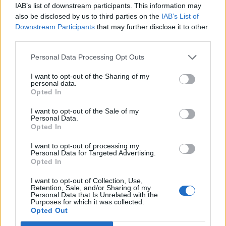
IAB’s list of downstream participants. This information may
also be disclosed by us to third parties on the
IAB’s List of
Downstream Participants
that may further disclose it to other
third parties.
Personal Data Processing Opt Outs
Μεσσηνία: Διάσωση οικογένειας Γάλλων που
I want to opt-out of the Sharing of my
εγκλωβίστηκε στο Φαράγγι του Βυρού (video)
personal data.
Opted In
06/08/2026 09:39
I want to opt-out of the Sale of my
Personal Data.
Opted In
I want to opt-out of processing my
Personal Data for Targeted Advertising.
Opted In
I want to opt-out of Collection, Use,
Retention, Sale, and/or Sharing of my
Personal Data that Is Unrelated with the
Purposes for which it was collected.
Opted Out