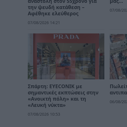
αναστολή στον 55χρονο για
μας…
την ψευδή κατάθεση –
07/08/20
Αφέθηκε ελεύθερος
07/08/2026 14:21
Σπάρτη: EYECONIK με
Πωλείτ
σημαντικές εκπτώσεις στην
αντιπα
«Ανοικτή πόλη» και τη
06/08/20
«Λευκή νύκτα»
07/08/2026 10:53