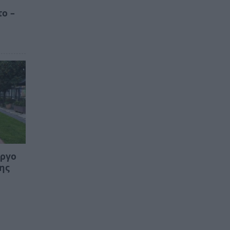
το –
Έργο
της