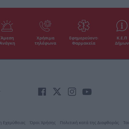
Άμεση
Χρήσιμα
Εφημερεύοντα
Κ.Ε.Π
Ανάγκη
τηλέφωνα
Φαρμακεία
Δήμων
r
η Εχεμύθειας
Όροι Χρήσης
Πολιτική κατά της Διαφθοράς
Τα