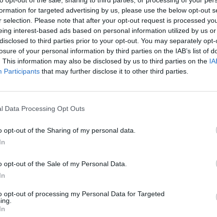
φατη απόφαση της Ρυθμιστικής Αρχής
formation for targeted advertising by us, please use the below opt-out s
Ε.Υ), με την οποία η ΔΕΥΑ
Σπάρτης
r selection. Please note that after your opt-out request is processed y
εσιών ύδατος.
eing interest-based ads based on personal information utilized by us or
disclosed to third parties prior to your opt-out. You may separately opt-
ς Μαΐου 2025, ο Κλάδος Υδάτων της Αρχής
losure of your personal information by third parties on the IAB’s list of
. This information may also be disclosed by us to third parties on the
IA
τη ΔΕΥΑ και με την υπ’ αριθμ. Υ-54/2025
Participants
that may further disclose it to other third parties.
ική επάρκεια της επιχείρησης
για την
l Data Processing Opt Outs
 μία από τις πρώτες ΔΕΥΑ που αποκτούν την
ίδει ισχυρό πλεονέκτημα για την αξιοπιστία
o opt-out of the Sharing of my personal data.
να διεκδικήσει χρηματοδοτήσεις μέσα από
In
o opt-out of the Sale of my Personal Data.
και η συγκρότηση του πλήρους φακέλου για
In
 προσωπικό της ΔΕΥΑ Σπάρτης, γεγονός που
to opt-out of processing my Personal Data for Targeted
ing.
ργανωτική επάρκεια της Δημοτικής
In