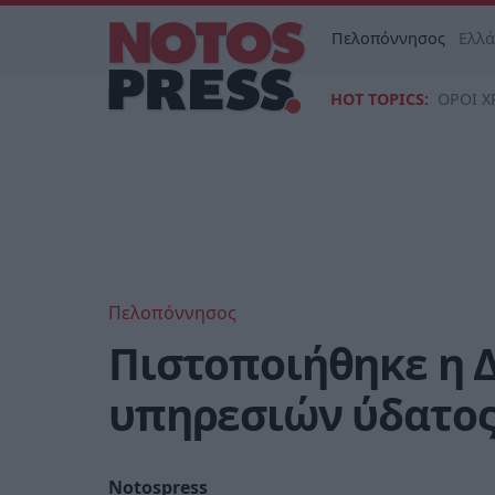
Πελοπόννησος
Ελλ
HOT TOPICS:
ΟΡΟΙ Χ
Πελοπόννησος
Πιστοποιήθηκε η 
υπηρεσιών ύδατος
Notospress