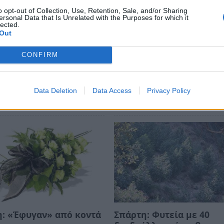
o opt-out of Collection, Use, Retention, Sale, and/or Sharing
ersonal Data that Is Unrelated with the Purposes for which it
ews και μάθετε πρώτοι
όλες τις ειδήσεις
lected.
Out
CONFIRM
Data Deletion
Data Access
Privacy Policy
: «Έφυγαν» από κοντά
Σπάρτη: Φυτεία με 40