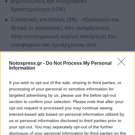
Δημοσιεύσεις και συγγραφική
δραστηριότητα (10%).
Συστατικές επιστολές (5%) - Αξιολογούνται
θετικά οι συστατικές που αναφέρονται
στην επιστημονική κυρίως κατάρτιση του
υποψηφίου και προέρχονται από
διδάσκοντα εκπαιδευτικού ιδρύματος ή
σε περίπτωση υποψηφίων με σημαντική
Notospress.gr -
Do Not Process My Personal
Information
επαγγελματική εμπειρία, από άτομο που
επιβλέπει επαγγελματικά τον υποψήφιο.
If you wish to opt-out of the sale, sharing to third parties, or
Προφορική συνέντευξη (20%) -
processing of your personal or sensitive information for
targeted advertising by us, please use the below opt-out
Αξιολογείται η ικανότητα των υποψηφίων
section to confirm your selection. Please note that after your
να παρακολουθήσουν το Π.Μ.Σ. καθώς και
opt-out request is processed you may continue seeing
η δυνατότητά τους για ανεξάρτητη
interest-based ads based on personal information utilized by
us or personal information disclosed to third parties prior to
εργασία σε προχωρημένα θέματα έρευνας
your opt-out. You may separately opt-out of the further
και ανάπτυξης.
disclosure of your personal information by third parties on the