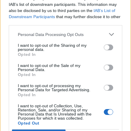
IAB’s list of downstream participants. This information may
Πρόγραμμα
also be disclosed by us to third parties on the
IAB’s List of
Downstream Participants
that may further disclose it to other
Tο Π.Μ.Σ. έχει ένα συνεκτικό πρόγραμμα
third parties.
σπουδών που σκοπεύει να δώσει στους
Personal Data Processing Opt Outs
φοιτητές τις απαραίτητες γνώσεις μέσα σε ένα
I want to opt-out of the Sharing of my
ακαδημαϊκό έτος σπουδών συνδυάζοντας την
personal data.
Opted In
απαραίτητη θεωρητική γνώση με την πρακτική
εξάσκηση σε εργασίες και στην μεταπτυχιακή
I want to opt-out of the Sale of my
Personal Data.
διατριβή που εκτείνεται σε δύο εξάμηνα.
Opted In
Tο αναλυτικό πρόγραμμα σπουδών είναι
I want to opt-out of processing my
Personal Data for Targeted Advertising.
διαθέσιμο στο
https://wireless-
Opted In
msc.uop.gr/courses.php
I want to opt-out of Collection, Use,
Retention, Sale, and/or Sharing of my
Πληροφορίες
Personal Data that Is Unrelated with the
Purposes for which it was collected.
Opted Out
Το έντυπο της αίτησης καθώς και άλλες