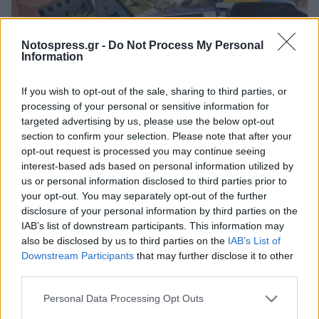
Notospress.gr -
Do Not Process My Personal
Information
If you wish to opt-out of the sale, sharing to third parties, or
processing of your personal or sensitive information for
targeted advertising by us, please use the below opt-out
section to confirm your selection. Please note that after your
opt-out request is processed you may continue seeing
Πελοπόννησος
interest-based ads based on personal information utilized by
Μεταπτυχιακό του Πανεπιστημίου
us or personal information disclosed to third parties prior to
your opt-out. You may separately opt-out of the further
Πελοποννήσου: «Μάνατζμεντ και
disclosure of your personal information by third parties on the
Τεχνολογίες στην Πολιτιστική
IAB’s list of downstream participants. This information may
Κληρονομιά» - Δείτε το Πρόγραμμα
also be disclosed by us to third parties on the
IAB’s List of
Σπουδών
Downstream Participants
that may further disclose it to other
third parties.
26 Αυγούστου 2024 11:38
Personal Data Processing Opt Outs