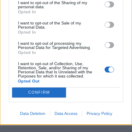
I want to opt-out of the Sharing of my
personal data.
Opted In
I want to opt-out of the Sale of my
Personal Data.
Opted In
I want to opt-out of processing my
Personal Data for Targeted Advertising.
Opted In
I want to opt-out of Collection, Use,
Retention, Sale, and/or Sharing of my
Personal Data that Is Unrelated with the
Purposes for which it was collected.
Opted Out
Πελοπόννησος
Το Μεταπτυχιακό Πρόγραμμα του ΠαΠελ:
CONFIRM
«Μάνατζμεντ και Τεχνολογίες στην
Πολιτιστική Κληρονομιά»
Data Deletion
Data Access
Privacy Policy
27 Ιουλίου 2024 09:20