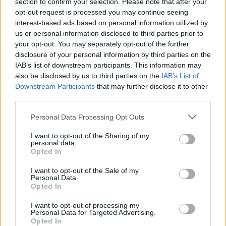
section to confirm your selection. Please note that after your
θα διασφαλίσουν την ομαλή και απρόσκοπτη
opt-out request is processed you may continue seeing
interest-based ads based on personal information utilized by
λειτουργία του Μουσικού Σχολείου Σπάρτης.»
us or personal information disclosed to third parties prior to
your opt-out. You may separately opt-out of the further
Ακολουθήστε το
notospress.gr
στο Google News και
disclosure of your personal information by third parties on the
μάθετε πρώτοι
όλες τις ειδήσεις
IAB’s list of downstream participants. This information may
also be disclosed by us to third parties on the
IAB’s List of
Downstream Participants
that may further disclose it to other
third parties.
TAGS:
ΜΟΥΣΙΚΟ ΣΧΟΛΕΙΟ ΣΠΑΡΤΗΣ
ΣΠΑΡΤΗ
Personal Data Processing Opt Outs
ΔΗΜΟΤΙΚΟ ΣΥΜΒΟΥΛΙΟ ΣΠΑΡΤΗΣ
ΑΥΤΟΔΙΟΙΚΗΣΗ
I want to opt-out of the Sharing of my
personal data.
Opted In
I want to opt-out of the Sale of my
Personal Data.
Opted In
I want to opt-out of processing my
Personal Data for Targeted Advertising.
Opted In