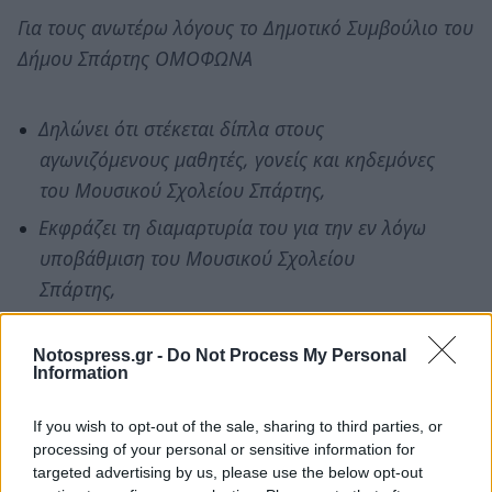
Για τους ανωτέρω λόγους το Δημοτικό Συμβούλιο του
Δήμου Σπάρτης ΟΜΟΦΩΝΑ
Δηλώνει ότι στέκεται δίπλα στους
αγωνιζόμενους μαθητές, γονείς και κηδεμόνες
του Μουσικού Σχολείου Σπάρτης,
Εκφράζει τη διαμαρτυρία του για την εν λόγω
υποβάθμιση του Μουσικού Σχολείου
Σπάρτης,
Καλεί σε συστράτευση τους βουλευτές του
Νομού, την Περιφερειακή Ενότητα Λακωνίας,
Notospress.gr -
Do Not Process My Personal
Information
τους άλλους Δήμους του Νομού, καθώς και
όλους τους φορείς του τόπου.
If you wish to opt-out of the sale, sharing to third parties, or
processing of your personal or sensitive information for
Καλεί το Υπουργείο Παιδείας και την αρμόδια
targeted advertising by us, please use the below opt-out
Υπουργό να λάβει τα απαραίτητα μέτρα, που