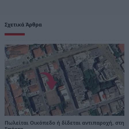
Σχετικά Άρθρα
Πωλείται Οικόπεδο ή δίδεται αντιπαροχή, στη
Σπάρτη