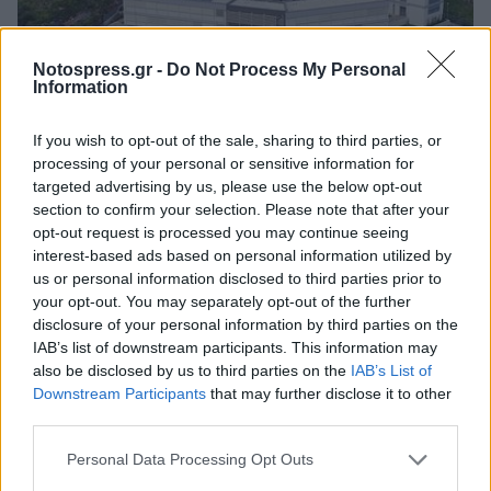
Notospress.gr -
Do Not Process My Personal
Information
If you wish to opt-out of the sale, sharing to third parties, or
processing of your personal or sensitive information for
Πολιτική
targeted advertising by us, please use the below opt-out
section to confirm your selection. Please note that after your
Κρητικός: Δεν τεκμηριώνεται ο
opt-out request is processed you may continue seeing
αποκλεισμός μαθητών του Μουσικού
interest-based ads based on personal information utilized by
Σχολείου Σπάρτης
us or personal information disclosed to third parties prior to
your opt-out. You may separately opt-out of the further
30 Ιουνίου 2025 19:31
disclosure of your personal information by third parties on the
IAB’s list of downstream participants. This information may
also be disclosed by us to third parties on the
IAB’s List of
Downstream Participants
that may further disclose it to other
third parties.
Personal Data Processing Opt Outs