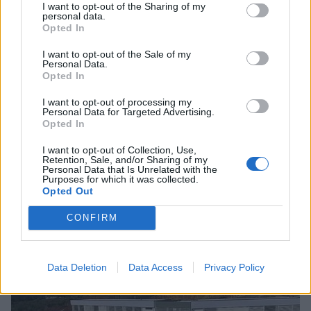
I want to opt-out of the Sharing of my
personal data.
Opted In
I want to opt-out of the Sale of my
Personal Data.
Opted In
I want to opt-out of processing my
Personal Data for Targeted Advertising.
Πολιτική
Opted In
Ο Δαβάκης στη Ζαχαράκη για 1ο
I want to opt-out of Collection, Use,
Retention, Sale, and/or Sharing of my
Γυμνάσιο Σπάρτης, Μουσικό Σχολείο και
Personal Data that Is Unrelated with the
παλαιό Πρωτοδικείο
Purposes for which it was collected.
Opted Out
25 Ιουνίου 2025 08:10
CONFIRM
Data Deletion
Data Access
Privacy Policy