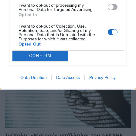
I want to opt-out of processing my
Personal Data for Targeted Advertising.
Opted In
Τι προβάλλουν τα Cinema σε επτά πόλεις της
I want to opt-out of Collection, Use,
Πελοποννήσου
Retention, Sale, and/or Sharing of my
Personal Data that Is Unrelated with the
Purposes for which it was collected.
06/08/2026 15:12
Opted Out
CONFIRM
Data Deletion
Data Access
Privacy Policy
Τρίπολη: «Μαϊμού» υπάλληλοι του ΔΕΔΔΗΕ