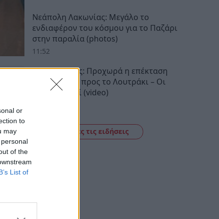
Νεάπολη Λακωνίας: Μεγάλο το
ενδιαφέρον του κόσμου για το Παζάρι
στην παραλία (photos)
11:52
Προαστιακός: Προχωρά η επέκταση
της γραμμής προς το Λουτράκι – Οι
νέοι σταθμοί (video)
11:34
sonal or
ection to
Δείτε όλες τις ειδήσεις
ou may
 personal
out of the
 downstream
B’s List of