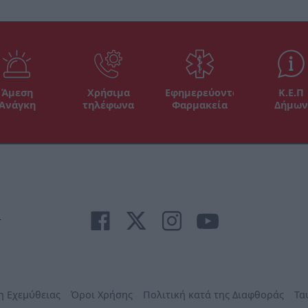
Άμεση
Χρήσιμα
Εφημερεύοντα
Κ.Ε.Π
Ανάγκη
τηλέφωνα
Φαρμακεία
Δήμων
r
η Εχεμύθειας
Όροι Χρήσης
Πολιτική κατά της Διαφθοράς
Τα