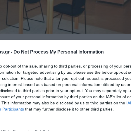
 Notospress όταν αναζητάς ειδήσεις στη Google
s.gr -
Do Not Process My Personal Information
οσθήκη ως προτιμώμενη πηγή
τα αποτελέσματα της Google
to opt-out of the sale, sharing to third parties, or processing of your per
formation for targeted advertising by us, please use the below opt-out s
r selection. Please note that after your opt-out request is processed y
λόγω εργασιών
eing interest-based ads based on personal information utilized by us or
disclosed to third parties prior to your opt-out. You may separately opt-
losure of your personal information by third parties on the IAB’s list of
. This information may also be disclosed by us to third parties on the
IA
Participants
that may further disclose it to other third parties.
ια Κεντρική Βιβλιοθήκη Σπάρτης
για το
5 έως και την Παρασκευή 22 Αυγούστου 2025,