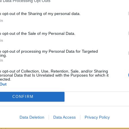
βλιοθήκης.
l Data Processing Opt Outs
ews και μάθετε πρώτοι
όλες τις ειδήσεις
o opt-out of the Sharing of my personal data.
In
o opt-out of the Sale of my Personal Data.
In
to opt-out of processing my Personal Data for Targeted
ing.
In
o opt-out of Collection, Use, Retention, Sale, and/or Sharing
ersonal Data that Is Unrelated with the Purposes for which it
lected.
Out
CONFIRM
Data Deletion
Data Access
Privacy Policy
ς: 11 μήνες με
Σπάρτη: «Έφυγαν» από 