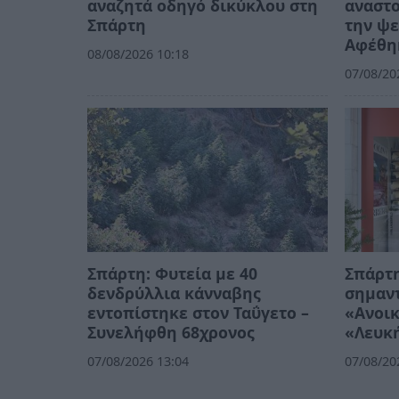
αναζητά οδηγό δικύκλου στη
αναστο
Σπάρτη
την ψε
Αφέθη
08/08/2026 10:18
07/08/20
Σπάρτη: Φυτεία με 40
Σπάρτη
δενδρύλλια κάνναβης
σημαντ
εντοπίστηκε στον Ταΰγετο –
«Ανοικ
Συνελήφθη 68χρονος
«Λευκ
07/08/2026 13:04
07/08/20