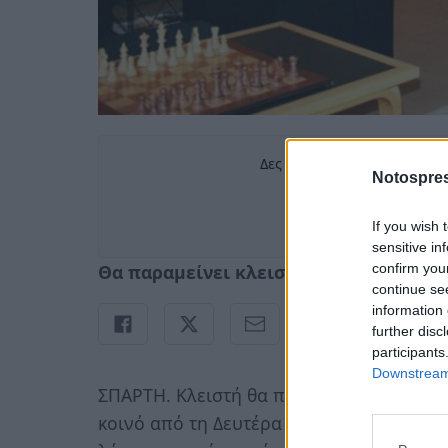
Δες περισσότερα άρθρα του
Notospres
Πρ
σ
If you wish 
sensitive in
confirm you
Θα παραμείνει κλειστή για 4 ημέρες 
continue se
information 
further disc
participants
Downstream 
ΣΠΑΡΤΗ. Κλειστή θα παραμείνει η
Δημόσ
κοινό από τη Δευτέρα 18 Αυγούστου 202