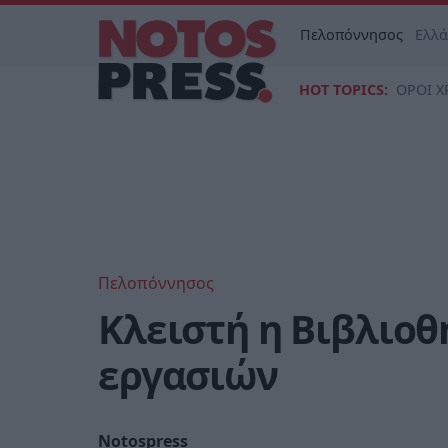
Πελοπόννησος
Ελλ
HOT TOPICS:
ΟΡΟΙ Χ
Πελοπόννησος
Κλειστή η Βιβλιο
εργασιών
Notospress