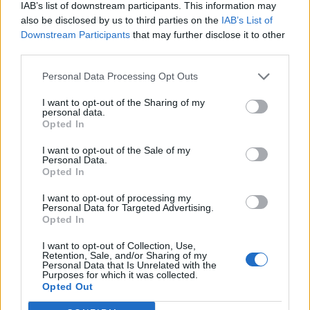
με κινητικές δυσκολίες.
IAB’s list of downstream participants. This information may
also be disclosed by us to third parties on the
IAB’s List of
Για οργανωμένες εκδρομές απαιτείται
Downstream Participants
that may further disclose it to other
επικοινωνία με τους υπευθύνους.
third parties.
Επικοινωνία: 693 757 0471 – 697 855 9494
Personal Data Processing Opt Outs
– 6977 189 533
I want to opt-out of the Sharing of my
personal data.
Ακολουθήστε το
notospress.gr
στο Google News και
Opted In
μάθετε πρώτοι
όλες τις ειδήσεις
I want to opt-out of the Sale of my
Personal Data.
Opted In
TAGS:
ΚΑΣΤΑΝΙΤΣΑ
ΑΡΚΑΔΙΑ
ΓΙΟΡΤΗ ΚΑΣΤΑΝΟΥ
I want to opt-out of processing my
Personal Data for Targeted Advertising.
ΣΑΒΒΑΤΟΚΥΡΙΑΚΟ
Opted In
I want to opt-out of Collection, Use,
Retention, Sale, and/or Sharing of my
Personal Data that Is Unrelated with the
Purposes for which it was collected.
Opted Out