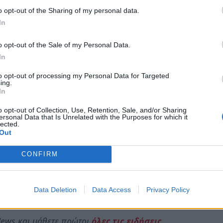
υ. Μία ανάσα από την πεντάδα βρίσκεται το
o opt-out of the Sharing of my personal data.
 ενώ πιο κάτω βρίσκουμε το λάδι Χανίων (7η
In
ανίων Κρήτης (8η θέση), το ελαιόλαδο της
o opt-out of the Sale of my Personal Data.
α Λιανολιά, ενώ η δεκάδα κλείνει με ένα
In
ia Ligure, από την περιοχή Liguria. Μία
λαδο από το χωριό Λυγουριό, που βρίσκεται
to opt-out of processing my Personal Data for Targeted
ing.
το λάδι Κρανιδίου Αργολίδας (12η θέση).
In
αδειχθεί πρώτη από τις 139; Το ελαιόλαδο
o opt-out of Collection, Use, Retention, Sale, and/or Sharing
ersonal Data that Is Unrelated with the Purposes for which it
ς που παράγεται στη βορειοανατολική
lected.
Out
s, που καταγράφει μακρά ιστορία στην
CONFIRM
as
.
Data Deletion
Data Access
Privacy Policy
ews και μάθετε πρώτοι
όλες τις ειδήσεις