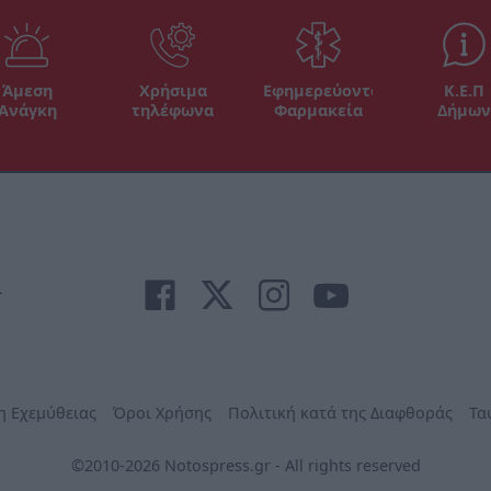
Άμεση
Χρήσιμα
Εφημερεύοντα
Κ.Ε.Π
Ανάγκη
τηλέφωνα
Φαρμακεία
Δήμων
r
η Εχεμύθειας
Όροι Χρήσης
Πολιτική κατά της Διαφθοράς
Τα
©2010-2026 Notospress.gr - All rights reserved