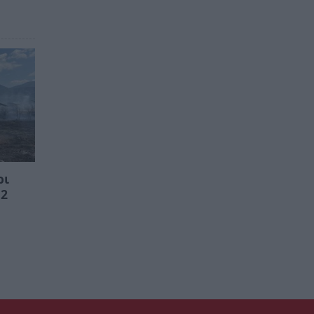
ρι
 2