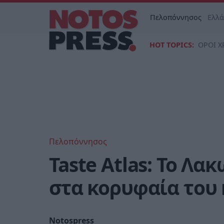
Πελοπόννησος
Ελλ
HOT TOPICS:
ΟΡΟΙ Χ
Πελοπόννησος
Taste Atlas: Το Λ
στα κορυφαία του
Notospress