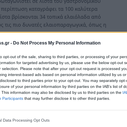
ρωταγωνιστεί σε λίστα του γαστρονομικού
ν περίπτωση καταγράφει τα 100 καλύτερα
ίστα βρίσκονται 34 τοπικά ελαιόλαδα από
ς τις πιο δυνατές ελαιοπαραγωγικά, όπως η
s.gr -
Do Not Process My Personal Information
ιπτική πλειοψηφία είναι ελληνικά, αφού
 θέση, σε σχέση με τα υπόλοιπα ελληνικά
to opt-out of the sale, sharing to third parties, or processing of your per
ς, που ξεχώρισε ως 2ο ανάμεσα στα 100.
formation for targeted advertising by us, please use the below opt-out s
ικό παρθένο ελαιόλαδο παράγεται από ελιές
r selection. Please note that after your opt-out request is processed y
eing interest-based ads based on personal information utilized by us or
η (25%) και Ασπρολιά (5%) που
disclosed to third parties prior to your opt-out. You may separately opt-
υ νομού Λακωνίας. Το ελαιόλαδο αυτό οφείλει
losure of your personal information by third parties on the IAB’s list of
τες στο ιδιαίτερο μικροκλίμα της περιοχής
. This information may also be disclosed by us to third parties on the
IA
Participants
that may further disclose it to other third parties.
ι χαρακτηριστικά ο οδηγός για το
l Data Processing Opt Outs
μάτας, στην 4η της Ολυμπίας και την πρώτη