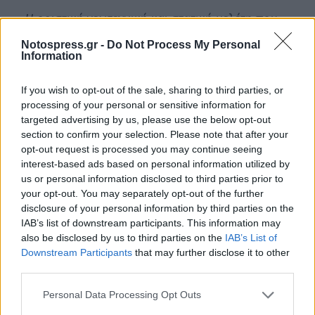
Η οριστική γεωτεχνική και στατική μελέτη που
εγκρίθηκε για να τρυπηθεί ο βράχος και να
Notospress.gr -
Do Not Process My Personal
εγκατασταθεί το τελεφερίκ, έλαβε ρητά υπόψη
Information
της αυτή την προειδοποιητική έκθεση του
If you wish to opt-out of the sale, sharing to third parties, or
ΕΜΠ; Έγινε τελικά η σε βάθος γεωλογική
processing of your personal or sensitive information for
έρευνα που πρότεινε το Πολυτεχνείο το 2020,
targeted advertising by us, please use the below opt-out
πριν ξεκινήσουν τα σημερινά έργα;
section to confirm your selection. Please note that after your
opt-out request is processed you may continue seeing
Εφόσον το Πολυτεχνείο μιλάει ήδη για
interest-based ads based on personal information utilized by
«επισφαλή τεμάχη» και «αποσταθεροποίηση
us or personal information disclosed to third parties prior to
your opt-out. You may separately opt-out of the further
τειχών», πώς ακριβώς διασφαλίζεται σήμερα
disclosure of your personal information by third parties on the
ότι οι έντονοι κραδασμοί από τα βαρέα
IAB’s list of downstream participants. This information may
μηχανήματα, τις εκσκαφές και τις αγκυρώσεις
also be disclosed by us to third parties on the
IAB’s List of
Downstream Participants
that may further disclose it to other
δεν θα προκαλέσουν νέα κατάπτωση βράχων
third parties.
ή κατάρρευση τμημάτων του κάστρου;
Personal Data Processing Opt Outs
Έχει ενημερωθεί το Τοπικό Συμβούλιο για το