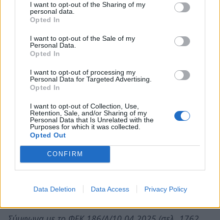
ποιος φέρει την ακέραια αστική και ποινική
I want to opt-out of the Sharing of my
personal data.
ευθύνη (ο Δήμος, το Υπουργείο, ή ο
Opted In
εργολάβος) σε περίπτωση που οι εργασίες
I want to opt-out of the Sale of my
Personal Data.
«ξυπνήσουν» την αστάθεια του βράχου και
Opted In
έχουμε κάποιο ατύχημα ή ανεπανόρθωτη
I want to opt-out of processing my
ζημιά στο μνημείο; Υπάρχει σχέδιο έκτακτης
Personal Data for Targeted Advertising.
ανάγκης;
Opted In
Ως κάτοικος της κοινότητας, πού και πότε
I want to opt-out of Collection, Use,
Retention, Sale, and/or Sharing of my
μπορώ να έχω άμεση πρόσβαση στις τελικές
Personal Data that Is Unrelated with the
Purposes for which it was collected.
γεωλογικές μελέτες του έργου που
Opted Out
βεβαιώνουν ότι δεν διατρέχουμε κίνδυνο;
CONFIRM
2. Ερώτημα:
Ερωτήματα για τη θεσμική αντίφαση
μεταξύ κατασκευής τελεφερίκ και ένταξης της
Data Deletion
Data Access
Privacy Policy
Μονεμβασιάς στα μνημεία της UNESCO.
Σύμφωνα με το ΦΕΚ 186/Δ/10.04.2025 (σελ. 1762