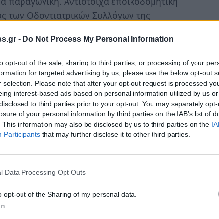
ρα παραγωγική. Αντίστοιχα εποικοδομητική
υς των Οδοντιατρικών Συλλόγων της
Παμπελοποννησιακών Οδοντιατρικών
s.gr -
Do Not Process My Personal Information
ς Ελληνικής Οδοντιατρικής Ομοσπονδίας, η
αι θεματοφύλακα των αρχών που διέπουν το
to opt-out of the sale, sharing to third parties, or processing of your per
formation for targeted advertising by us, please use the below opt-out s
r selection. Please note that after your opt-out request is processed y
eing interest-based ads based on personal information utilized by us or
έλεσε η διοργάνωση του 21ου
disclosed to third parties prior to your opt-out. You may separately opt-
εδρίου στον Μυστρά, το οποίο, παρά το
losure of your personal information by third parties on the IAB’s list of
ς ως προς τον αριθμό των μελών του, άφησε
. This information may also be disclosed by us to third parties on the
IA
Participants
that may further disclose it to other third parties.
ό επιστημονικό του επίπεδο όσο και για την
l Data Processing Opt Outs
ακωνίας διοργάνωσε κατά την τετραετία αυτή
άσεων ενημέρωσης σε σχολεία και άλλες
o opt-out of the Sharing of my personal data.
γου συμμετείχαν σε δράσεις του Οργανισμού
In