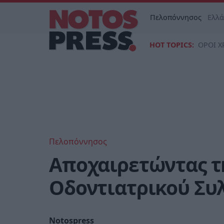
Πελοπόννησος
Ελλ
HOT TOPICS:
ΟΡΟΙ Χ
Πελοπόννησος
Αποχαιρετώντας τ
Οδοντιατρικού Συ
Notospress