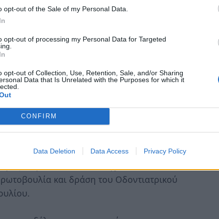
ητήθηκε. Στο πλαίσιο του Συνεδρίου
o opt-out of the Sale of my Personal Data.
 για την προσφορά τους στο επάγγελμα και
In
ε και αδελφοποίηση με τον Οδοντιατρικό
to opt-out of processing my Personal Data for Targeted
ing.
In
τοποιηθούν οι αρχαιρεσίες για την ανάδειξη
o opt-out of Collection, Use, Retention, Sale, and/or Sharing
ersonal Data that Is Unrelated with the Purposes for which it
λλόγου. Σε αυτές, δεν προτίθεμαι να θέσω εκ
lected.
Out
 αφιερώσω τις δυνάμεις μου στον
 και Φίλων Ατόμων με Αυτισμό Νομού
CONFIRM
ι ιδρυτικό μέλος και Πρόεδρος.
ια εμένα με εξόχως θετικές εμπειρίες και
Data Deletion
Data Access
Privacy Policy
ατρος στη Λακωνία θα συνεχίσω να
πρωτοβουλία και δράση του Οδοντιατρικού
ουλίου.