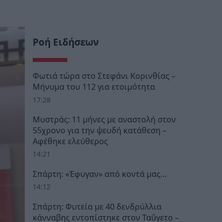
Ροή Ειδήσεων
Φωτιά τώρα στο Στεφάνι Κορινθίας –
Μήνυμα του 112 για ετοιμότητα
17:28
Μυστράς: 11 μήνες με αναστολή στον
55χρονο για την ψευδή κατάθεση –
Αφέθηκε ελεύθερος
14:21
Σπάρτη: «Έφυγαν» από κοντά μας…
14:12
Σπάρτη: Φυτεία με 40 δενδρύλλια
κάνναβης εντοπίστηκε στον Ταΰγετο –