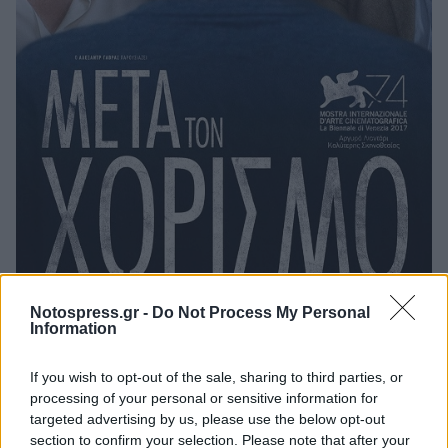
Notospress.gr -
Do Not Process My Personal
Information
If you wish to opt-out of the sale, sharing to third parties, or
processing of your personal or sensitive information for
Ακολουθήστε το
notospress.gr
στο Google News και
targeted advertising by us, please use the below opt-out
μάθετε πρώτοι
όλες τις ειδήσεις
section to confirm your selection. Please note that after your