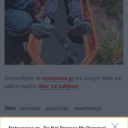
Ακολουθήστε το
notospress.gr
στο Google News και
μάθετε πρώτοι
όλες τις ειδήσεις
TAGS:
ΛΕΩΝΙΔΙΟ
ΔΙΑΣΩΣΤΕΣ
ΑΝΑΡΡΙΧΗΣΗ
ΔΙΑΣΩΣΗ
ΠΥΡΟΣΒΕΣΤΙΚΗ
ΤΡΑΥΜΑΤΙΣΜΟΣ
ΤΟΥΡΙΣΤΡΙΑ