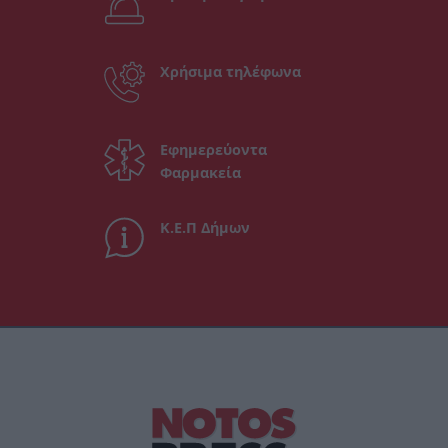
Χρήσιμα τηλέφωνα
Εφημερεύοντα
Φαρμακεία
Κ.Ε.Π Δήμων