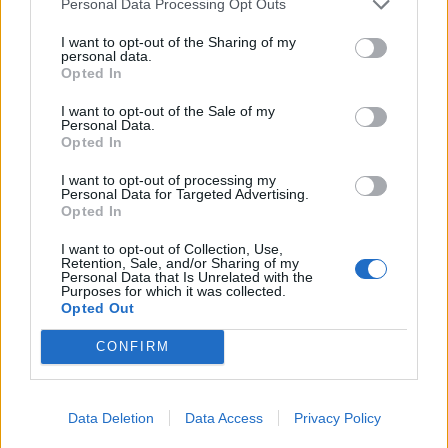
Personal Data Processing Opt Outs
07/08/2026 19:56
I want to opt-out of the Sharing of my
personal data.
Opted In
I want to opt-out of the Sale of my
Personal Data.
Opted In
I want to opt-out of processing my
Personal Data for Targeted Advertising.
Opted In
I want to opt-out of Collection, Use,
Retention, Sale, and/or Sharing of my
Personal Data that Is Unrelated with the
Purposes for which it was collected.
Opted Out
Αχαΐα: Σε δύο μέτωπα η μεγάλη φωτιά στη
CONFIRM
Φλόκα – Εκκενώθηκε το χωριό
31/07/2026 08:31
Data Deletion
Data Access
Privacy Policy