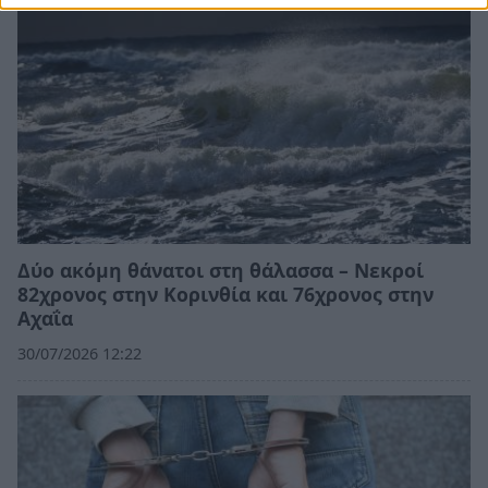
Δύο ακόμη θάνατοι στη θάλασσα – Νεκροί
82χρονος στην Κορινθία και 76χρονος στην
Αχαΐα
30/07/2026 12:22