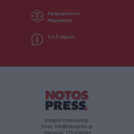
Εφημερεύοντα
Φαρμακεία
Κ.Ε.Π Δήμων
Στοιχεία επικοινωνίας:
Email. info@notospress.gr
Τηλέφωνο: 27310.89949