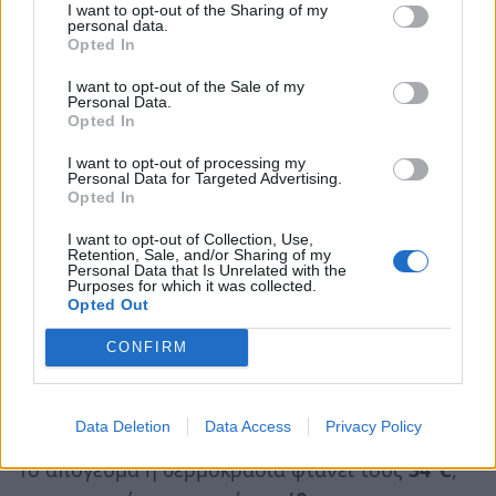
I want to opt-out of the Sharing of my
personal data.
Opted In
Ο καιρός στην Κόρινθο
I want to opt-out of the Sale of my
Personal Data.
Opted In
Ο καιρός στην Πάτρα
I want to opt-out of processing my
Personal Data for Targeted Advertising.
Opted In
Στην
Πάτρα
, η ημέρα ξεκινά με
καθαρό καιρό
I want to opt-out of Collection, Use,
και θερμοκρασίες γύρω στους
23–24°C
, με
Retention, Sale, and/or Sharing of my
Personal Data that Is Unrelated with the
ασθενείς ανέμους.
Purposes for which it was collected.
Opted Out
Νωρίς το πρωί εμφανίζονται
λίγες νεφώσεις
,
CONFIRM
χωρίς να επηρεάζουν ουσιαστικά την εξέλιξη
της ημέρας, ενώ μέχρι το μεσημέρι ο
υδράργυρος ανεβαίνει στους
32°C
.
Data Deletion
Data Access
Privacy Policy
Το απόγευμα η θερμοκρασία φτάνει τους
34°C
,