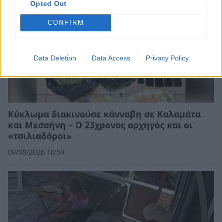
Opted Out
CONFIRM
Data Deletion
Data Access
Privacy Policy
Κύκλωμα διακινούσε κάνναβη σε Καλαμάτα
και Μεσσήνη – Ο 23χρονος αρχηγός και οι
«τσιλιαδόροι»
09/08/2026 10:54