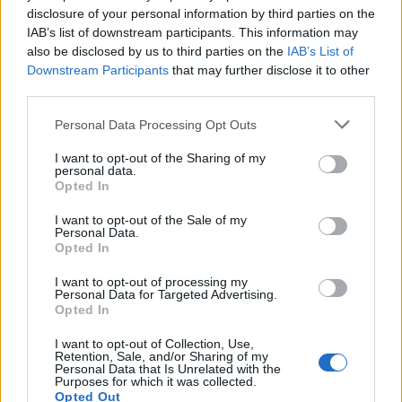
disclosure of your personal information by third parties on the
IAB’s list of downstream participants. This information may
also be disclosed by us to third parties on the
IAB’s List of
Downstream Participants
that may further disclose it to other
third parties.
Personal Data Processing Opt Outs
I want to opt-out of the Sharing of my
personal data.
Opted In
I want to opt-out of the Sale of my
Personal Data.
Ακολουθήστε το
notospress.gr
στο Google News και
Opted In
μάθετε πρώτοι
όλες τις ειδήσεις
I want to opt-out of processing my
Personal Data for Targeted Advertising.
Opted In
TAGS:
ΕΡΓΑΤΙΚΟ ΑΤΥΧΗΜΑ
ΚΑΛΑΒΡΥΤΑ
I want to opt-out of Collection, Use,
Retention, Sale, and/or Sharing of my
Personal Data that Is Unrelated with the
ΤΡΑΥΜΑΤΙΣΜΟΣ
ΑΤΥΧΗΜΑ
Purposes for which it was collected.
Opted Out