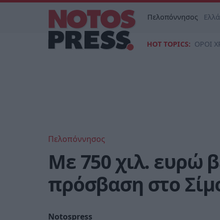
Πελοπόννησος
Ελλ
HOT TOPICS:
ΟΡΟΙ Χ
Πελοπόννησος
Mε 750 χιλ. ευρώ 
πρόσβαση στο Σίμ
Notospress