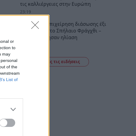
τις καλλιέργειες στην Ευρώπη
23:19
Ερμιονίδα: Επιχείρηση διάσωσης έξι
τουριστών στο Σπήλαιο Φράγχθι –
Τρεις υπέστησαν ηλίαση
sonal or
22:46
ection to
ou may
 personal
Δείτε όλες τις ειδήσεις
out of the
 downstream
B’s List of