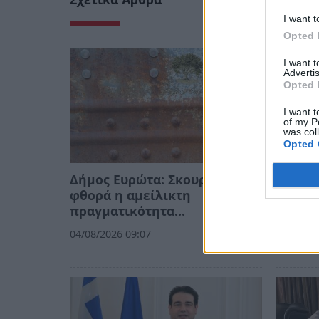
I want t
Opted 
I want 
Advertis
Opted 
I want t
of my P
was col
Opted 
Δήμος Ευρώτα: Σκουριά και
Εμπορ
φθορά η αμείλικτη
2026: 
πραγματικότητα…
συνεδρ
Επιτρ
04/08/2026 09:07
30/07/20