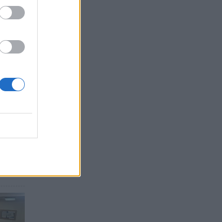
ια»
τευση