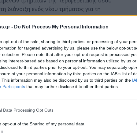
τάμενων τμημάτων της περιφερειακής οδού
τη διάνοιξη ενός νέου τμήματος για τη
ων, συνολικού μήκους 3.8 km.
s.gr -
Do Not Process My Personal Information
υ αυτού προβλέπεται η κατασκευή:
to opt-out of the sale, sharing to third parties, or processing of your per
ές με υφιστάμενες οδούς)
formation for targeted advertising by us, please use the below opt-out s
r selection. Please note that after your opt-out request is processed y
φερειακής οδού με τις δευτερεύουσες
eing interest-based ads based on personal information utilized by us or
disclosed to third parties prior to your opt-out. You may separately opt-
τε να ακολουθούνται πιστά τα οριζόμενα από
losure of your personal information by third parties on the IAB’s list of
 όσον αφορά τις κατά μήκος και τις κατά
. This information may also be disclosed by us to third parties on the
IA
Participants
that may further disclose it to other third parties.
ού. Σε όλο το μήκος του έργου, επιλέγεται η
περιφερειακής οδού.
l Data Processing Opt Outs
o opt-out of the Sharing of my personal data.
In