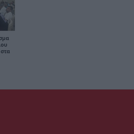
σμα
ίου
 στα