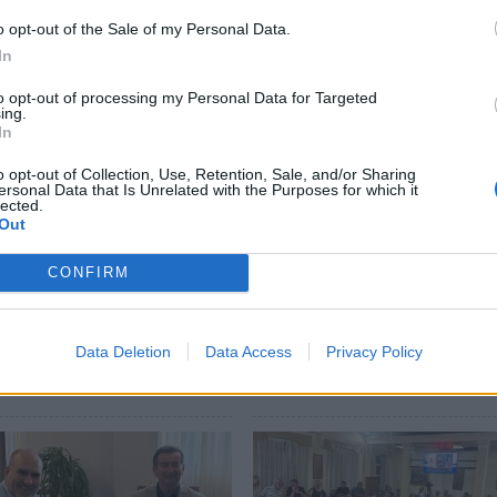
o opt-out of the Sale of my Personal Data.
In
to opt-out of processing my Personal Data for Targeted
ing.
In
o opt-out of Collection, Use, Retention, Sale, and/or Sharing
ersonal Data that Is Unrelated with the Purposes for which it
lected.
Out
CONFIRM
οπανήγυρη Μυστρά
Σκάλα: «Ο Δήμος δίνει
Κατεπείγουσα
10.000€ για το νερό και
ίαση της Δημοτικής
500.000€ για τα πανηγύρ
οπής
καταγγέλλει η Αντιπολί
Data Deletion
Data Access
Privacy Policy
26 17:47
30/07/2026 08:53