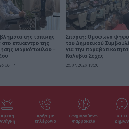
βλήματα της τοπικής
Σπάρτη: Ομόφωνο ψήφι
 στο επίκεντρο της
του Δημοτικού Συμβουλ
τησης Μαρκόπουλου –
για την παραβατικότητα
ζου
Καλύβια Σοχάς
26 08:17
25/07/2026 19:30
Άμεση
Χρήσιμα
Εφημερεύοντα
Κ.Ε.Π
Ανάγκη
τηλέφωνα
Φαρμακεία
Δήμων