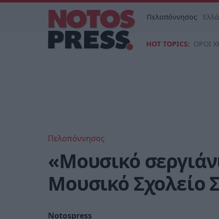
Πελοπόννησος
Ελλ
HOT TOPICS:
ΟΡΟΙ Χ
Πελοπόννησος
«Μουσικό σεργιάνι
Μουσικό Σχολείο 
Notospress