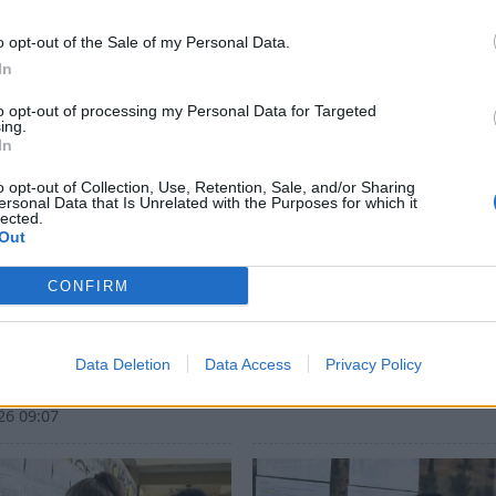
o opt-out of the Sale of my Personal Data.
In
to opt-out of processing my Personal Data for Targeted
ing.
In
o opt-out of Collection, Use, Retention, Sale, and/or Sharing
ersonal Data that Is Unrelated with the Purposes for which it
lected.
Out
CONFIRM
κή και ανοδική πορεία
Βάσεις 2026: Οι σχολές μ
ο Τμήμα Ψηφιακών
υψηλότερα και τα
άτων στις
χαμηλότερα μόρια
Data Deletion
Data Access
Privacy Policy
αδικές – Δείτε γιατί
23/07/2026 20:16
26 09:07