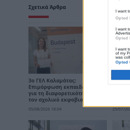
Σχετικά Άρθρα
I want t
Opted 
I want 
Advertis
Opted 
I want t
of my P
was col
Opted 
3ο ΓΕΛ Καλαμάτας:
Δυναμι
Επιμόρφωση εκπαιδευτικών
για τ
για τη διαφορετικότητα και
Συστημ
τον σχολικό εκφοβισμό
Πανελλ
05/08/2026 18:04
25/07/20