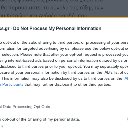
υ θα παρουσιαστεί το σύνολο της τάξης των
ου Κατσώρη και Ανδρέα Σκιαδά, που
 ένα ποιοτικό αφιέρωμα στο Latin Tango.
s.gr -
Do Not Process My Personal Information
to opt-out of the sale, sharing to third parties, or processing of your per
formation for targeted advertising by us, please use the below opt-out s
πό 10 Μαΐου έως και τις 28 Μαΐου 2011 τις
r selection. Please note that after your opt-out request is processed y
των Δημοτικών Σχολείων της Λακωνίας που
eing interest-based ads based on personal information utilized by us or
ικού Γυμνασίου Σπάρτης. Οι γονείς των
disclosed to third parties prior to your opt-out. You may separately opt-
losure of your personal information by third parties on the IAB’s list of
ύν την αίτηση υποψηφιότητάς τους για
. This information may also be disclosed by us to third parties on the
IA
ταξής τους: 1) απ’ τον ιστότοπο του
Participants
that may further disclose it to other third parties.
ό προσωπική επικοινωνία με τη διεύθυνση
η του Μουσικού Σχολείου Σπάρτης.
l Data Processing Opt Outs
o opt-out of the Sharing of my personal data.
In