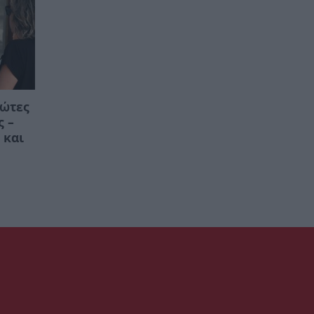
ρώτες
ς –
 και