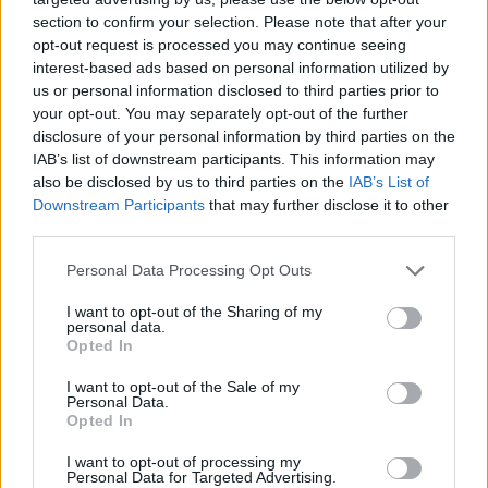
section to confirm your selection. Please note that after your
Πληροφορίες και παραλαβή των Γενικών και
opt-out request is processed you may continue seeing
Ειδικών όρων του διαγωνισμού δίνονται κάθε
interest-based ads based on personal information utilized by
us or personal information disclosed to third parties prior to
εργάσιμη ημέρα και ώρες 08:00 έως 14:00 στο
your opt-out. You may separately opt-out of the further
ΚΕΕΜ. Τηλ. 2731035380 εσ. 104-114.
disclosure of your personal information by third parties on the
IAB’s list of downstream participants. This information may
also be disclosed by us to third parties on the
IAB’s List of
Downstream Participants
that may further disclose it to other
TAGS:
ΑΓΟΡΑ
third parties.
Personal Data Processing Opt Outs
I want to opt-out of the Sharing of my
personal data.
Opted In
I want to opt-out of the Sale of my
Personal Data.
Opted In
I want to opt-out of processing my
Personal Data for Targeted Advertising.