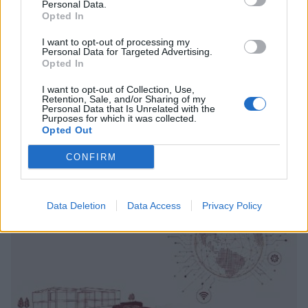
Personal Data.
Opted In
I want to opt-out of processing my
Personal Data for Targeted Advertising.
Opted In
3ο ΓΕΛ Καλαμάτας: Επιμόρφωση
εκπαιδευτικών για τη διαφορετικότητα και
I want to opt-out of Collection, Use,
Retention, Sale, and/or Sharing of my
τον σχολικό εκφοβισμό
Personal Data that Is Unrelated with the
Purposes for which it was collected.
05/08/2026 18:04
Opted Out
CONFIRM
Data Deletion
Data Access
Privacy Policy