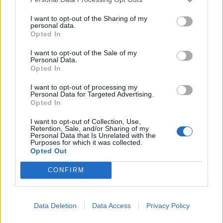
I want to opt-out of the Sharing of my
personal data.
Opted In
I want to opt-out of the Sale of my
Personal Data.
Opted In
I want to opt-out of processing my
Personal Data for Targeted Advertising.
Opted In
I want to opt-out of Collection, Use,
Retention, Sale, and/or Sharing of my
Personal Data that Is Unrelated with the
Purposes for which it was collected.
Opted Out
Ανδρεάκος: «Δεν με ενδιαφέρει το πολιτικό
CONFIRM
κόστος αλλά να υπάρχει νερό σήμερα, αύριο
και στο μέλλον»
08/08/2026 08:38
Data Deletion
Data Access
Privacy Policy