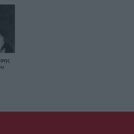
ωσης
ου