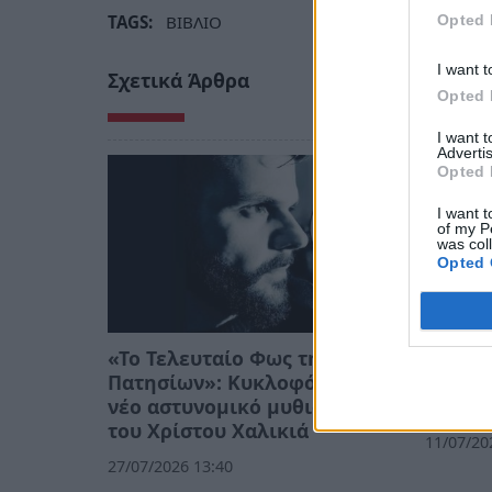
Opted 
TAGS:
ΒΙΒΛΙΟ
I want t
Σχετικά Άρθρα
Opted 
I want 
Advertis
Opted 
I want t
of my P
was col
Opted 
«Το Τελευταίο Φως της
Η Στρέ
Πατησίων»: Κυκλοφόρησε το
τις μά
νέο αστυνομικό μυθιστόρημα
στρατ
του Χρίστου Χαλικιά
11/07/20
27/07/2026 13:40