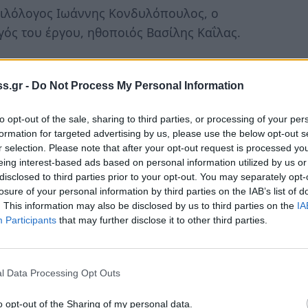
-φιλόλογος Ιωάννης Κονδυλόπουλος, ο
ός του έργου, ηθοποιός Βασίλης Καΐλας.
 τους Ασπασία Θεοφίλου, Βασίλη Μηνακάκη
μμετοχή της χορωδίας Ξηροκαμπίου. Στην
s.gr -
Do Not Process My Personal Information
ν καλλιτεχνική επιμέλεια θα έχει ο μαέστρος
to opt-out of the sale, sharing to third parties, or processing of your per
άνο.
formation for targeted advertising by us, please use the below opt-out s
r selection. Please note that after your opt-out request is processed y
εύθερη για το κοινό, είναι το Νομικό
eing interest-based ads based on personal information utilized by us or
μου Σπάρτης, η Π.Ε. Λακωνίας και οι
disclosed to third parties prior to your opt-out. You may separately opt-
losure of your personal information by third parties on the IAB’s list of
. This information may also be disclosed by us to third parties on the
IA
Participants
that may further disclose it to other third parties.
ο Νότος 94.9 για την παρουσίαση του
ώ
.
l Data Processing Opt Outs
o opt-out of the Sharing of my personal data.