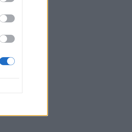
ωσης
ώ