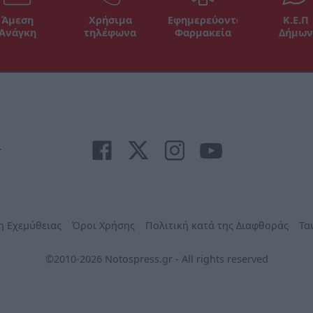
Άμεση
Χρήσιμα
Εφημερεύοντα
Κ.Ε.Π
Ανάγκη
τηλέφωνα
Φαρμακεία
Δήμων
r
η Εχεμύθειας
Όροι Χρήσης
Πολιτική κατά της Διαφθοράς
Τα
©2010-2026 Notospress.gr - All rights reserved