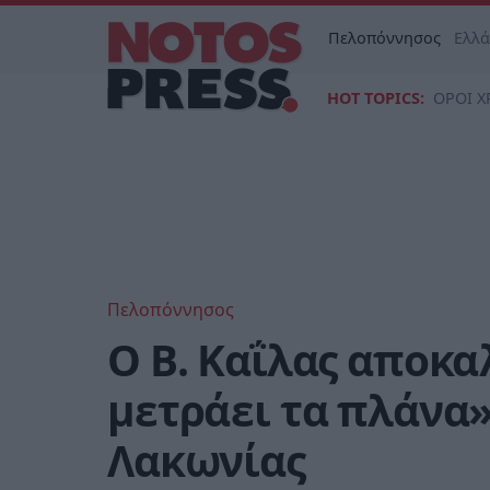
Πελοπόννησος
Ελλ
HOT TOPICS:
ΟΡΟΙ Χ
Πελοπόννησος
Ο Β. Καΐλας αποκα
μετράει τα πλάνα»
Λακωνίας