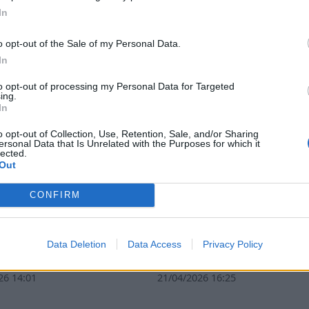
In
o opt-out of the Sale of my Personal Data.
In
to opt-out of processing my Personal Data for Targeted
ing.
In
o opt-out of Collection, Use, Retention, Sale, and/or Sharing
ersonal Data that Is Unrelated with the Purposes for which it
lected.
Out
CONFIRM
ζοβα: Αναμνήσεις από
Σπάρτη: Η Λέσχη Ανάγν
χες του Δημοκρατικού
προτείνει το "Επί σκοπ
Data Deletion
Data Access
Privacy Policy
ού
πλουτισμού"
26 14:01
21/04/2026 16:25