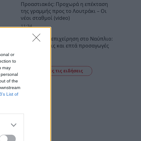
Προαστιακός: Προχωρά η επέκταση
της γραμμής προς το Λουτράκι – Οι
νέοι σταθμοί (video)
11:34
Αστυνομική επιχείρηση στο Ναύπλιο:
Έξι συλλήψεις και επτά προσαγωγές
11:21
sonal or
ection to
ou may
Δείτε όλες τις ειδήσεις
 personal
out of the
 downstream
B’s List of