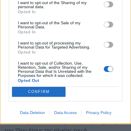
σχολικό έτος 2012-2013 και εφεξής), εκτός αν
I want to opt-out of the Sharing of my
personal data.
υπάγεται σε εξαιρέσεις, οπότε αντί της
Opted In
βεβαίωσης φοίτησης υποβάλλει κατά
I want to opt-out of the Sale of my
περίπτωση:
Personal Data.
Opted In
ι. Ληξιαρχική πράξη θανάτου του ενός
I want to opt-out of processing my
τουλάχιστον των γονέων ή
Personal Data for Targeted Advertising.
Opted In
ιι. Απόφαση πρωτοβάθμιας ή δευτεροβάθμιας
I want to opt-out of Collection, Use,
υγειονομικής επιτροπής από την οποία να
Retention, Sale, and/or Sharing of my
Personal Data that Is Unrelated with the
προκύπτει η άνω του 67% αναπηρία του ενός
Purposes for which it was collected.
Opted Out
τουλάχιστον των γονέων ή του γονέα που έχει
την επιμέλειά του ή
CONFIRM
ιιι. Βεβαίωση οικείου Λυκείου από την οποία να
Data Deletion
Data Access
Privacy Policy
προκύπτει ότι ενεγράφη στην τελευταία τάξη
του Εσπερινού Λυκείου μετά τη συμπλήρωση
του 25ου έτους της ηλικίας του ή