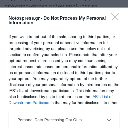
απόκτηση-κατοχή τίτλου απόλυσης και
Βεβαίωσης Πρόσβασης για τους υποψηφίους
Notospress.gr -
Do Not Process My Personal
ΓΕΛ και ΕΠΑΛ-Β΄.
Information
Ένας επιπλέον έλεγχος από τους Δ/ντές των
If you wish to opt-out of the sale, sharing to third parties, or
Εσπερινών ΓΕΛ θα γίνεται για τους υποψηφίους
processing of your personal or sensitive information for
targeted advertising by us, please use the below opt-out
εσπερινών ΓΕΛ.
section to confirm your selection. Please note that after your
opt-out request is processed you may continue seeing
Πιο συγκεκριμένα, όταν ο υποψήφιος αυτός
interest-based ads based on personal information utilized by
προσέρχεται στο εσπερινό ΓΕΛ, προκειμένου να
us or personal information disclosed to third parties prior to
your opt-out. You may separately opt-out of the further
δημιουργήσει προσωπικό κωδικό ασφαλείας
disclosure of your personal information by third parties on the
(password), θα ζητείται από τον υποψήφιο
IAB’s list of downstream participants. This information may
βεβαίωση του οικείου σχολείου από την οποία
also be disclosed by us to third parties on the
IAB’s List of
Downstream Participants
that may further disclose it to other
να προκύπτει ότι φοίτησε και τις δύο τελευταίες
third parties.
τάξεις στο Εσπερινό Λύκειο (απαιτείται πλήρης
φοίτηση για όσους έλαβαν απολυτήριο από το
Personal Data Processing Opt Outs