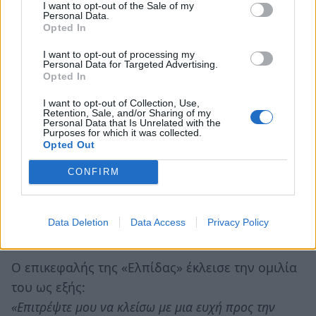
I want to opt-out of the Sale of my
της ασφάλειας της ουδετερότητας ή του λευκού
Personal Data.
Opted In
κάποιων άλλων. Υπενθυμίζω τα σημεία που
δεσμευθήκατε να υλοποιήσετε άμεσα, μόλις
I want to opt-out of processing my
Personal Data for Targeted Advertising.
αναλάβετε τη διοίκηση του δήμου Σπάρτης:
Opted In
1) διαχειριστικό έλεγχο στην ταμιακή υπηρεσία, στις
I want to opt-out of Collection, Use,
αποθήκες, στην ΔΕΥΑΣ και στα νομικά πρόσωπα, 2)
Retention, Sale, and/or Sharing of my
Personal Data that Is Unrelated with the
έμφαση στην πολιτιστική και τουριστική ανάδειξη
Purposes for which it was collected.
Opted Out
του δήμου Σπάρτης, 3) ηλεκτρονική δημοπράτηση
αγροτικών προϊόντων και 4) ζωντανή κάλυψη σε όλα
CONFIRM
τα τοπικά τηλεοπτικά και διαδικτυακά ΜΜΕ των
δημοτικών και διοικητικών συμβούλιων με στόχο τη
Data Deletion
Data Access
Privacy Policy
συμμετοχή και τη διαφάνεια».
Ο επικεφαλής της «Ελπίδας» έκλεισε την ομιλία
του ως εξής:
«Επιτρέψτε μου να κλείσω με μια ευχή προς την