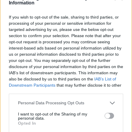
Information
κλασικά αλλά και τα πιο σύγχρονα διοικητικά
μοντέλα, τακτικές και στρατηγικές. Άλλωστε το να
If you wish to opt-out of the sale, sharing to third parties, or
διοικείς είναι ένα μίγμα τέχνης και γνώσης. Δώστε
processing of your personal or sensitive information for
όψη στην ουσία διαφορετικά δεν θα χάσετε εσείς
targeted advertising by us, please use the below opt-out
section to confirm your selection. Please note that after your
προσωπικά, αλλά η πόλη».
opt-out request is processed you may continue seeing
interest-based ads based on personal information utilized by
Σημαντική στιγμή στην ομιλία του Χρ. Αλεξάκου
us or personal information disclosed to third parties prior to
your opt-out. You may separately opt-out of the further
ήταν η υπενθύμιση των 4 σημείων σύγκλισης και
disclosure of your personal information by third parties on the
δέσμευσης του νέου Δημάρχου:
«Δεν ξεχνάω κ.
IAB’s list of downstream participants. This information may
Δήμαρχε, τη δημόσια δέσμευσή σας, να
also be disclosed by us to third parties on the
IAB’s List of
Downstream Participants
that may further disclose it to other
αναγνωρίσετε και να υλοποιήσετε τις 4 βασικές
third parties.
θέσεις της ΕΛΠΙΔΑΣ οι οποίες βρήκαν σύμφωνο το
98% των υποψηφίων μας και των ψηφοφόρων μας.
Personal Data Processing Opt Outs
Μια δέσμευση που σας απέφερε τη στήριξή μας στο
I want to opt-out of the Sharing of my
personal data.
Β’ γύρο των εκλογών και κατ’ επέκταση συνέβαλε στη
Opted In
νίκη σας αλλά και στο δικό μας πολιτικό ρίσκο αντί