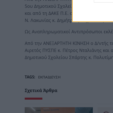
5ου Δημοτικού Σχολείου Σπάρτης και Πρ
και από τη ΔΑΚΕ Π.Ε. ο Δ/ντής του 9ου 
Ν. Λακωνίας κ. Δημήτριος Μιχαλάκος.
Ως Αναπληρωματικοί Αντιπρόσωποι εκλέ
Από την ΑΝΕΞΑΡΤΗΤΗ ΚΙΝΗΣΗ ο Δ/ντής το
Αιρετός ΠΥΣΠΕ κ. Πέτρος Νταλιάνης και α
Δημοτικού Σχολείου Σπάρτης κ. Πολυτίμ
TAGS:
ΕΚΠΑΙΔΕΥΣΗ
Σχετικά Άρθρα