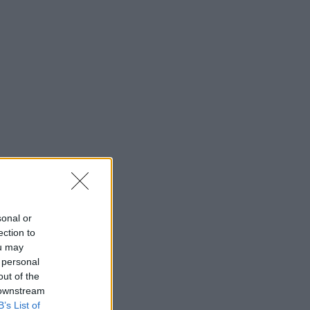
sonal or
ection to
ou may
 personal
out of the
 downstream
B’s List of