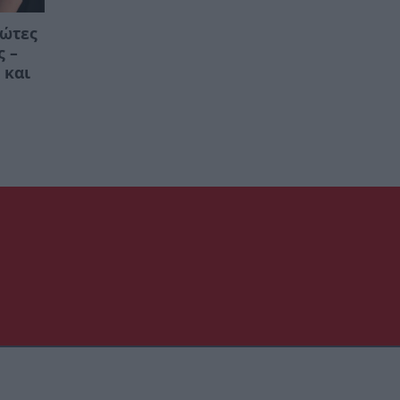
ρώτες
ς –
 και