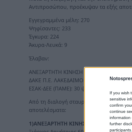
Αντιπροσώπου, προέκυψαν τα εξής αποτ
Εγγεγραμμένα μέλη: 270
Ψηφίσαντες: 233
Έγκυρα: 224
Άκυρα-Λευκά: 9
Έλαβαν:
ΑΝΕΞΑΡΤΗΤΗ ΚΙΝΗΣΗ ΕΚΠΑΙΔΕΥΤΙΚΩΝ Π.Ε
Notospres
ΔΑΚΕ Π.Ε. ΛΑΚΕΔΑΙΜΟΝΟΣ: 85 ψηφ.
ΕΣΑΚ-ΔΕΕ (ΠΑΜΕ): 30 ψηφ.
If you wish 
sensitive in
Από τη διαλογή σταυρών προτίμησης κα
confirm you
αποτελέσματα:
continue se
information 
1)ΑΝΕΞΑΡΤΗΤΗ ΚΙΝΗΣΗ ΕΚΠ/ΚΩΝ Π.Ε.
further disc
participants
Ξιάρχος Δημήτριος 69 σταυροί