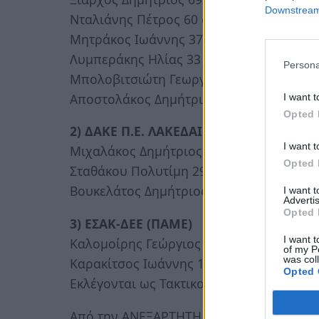
Downstream 
Νταλιάνης Πέτρος 60 σταυροί
Μητράκος Ιωάννης 37 σταυροί
Λυμπεράκης Ηλίας 33 σταυροί
Persona
Μπολοβιτσιώτη Γεωργία 27 σταυροί
Αποστολάκος Δημήτριος 24 σταυροί
I want t
Opted 
2) ΔΑΚΕ Π.Ε. ΛΑΚΕΔΑΙΜΟΝΟΣ
I want t
Μιχαλάκος Δημήτριος 72 σταυροί
Opted 
Σταθάκου Πολυτίμη 29 σταυροί
Βουκελάτος Δημήτριος 24 σταυροί
I want 
Advertis
Opted 
3) ΕΣΑΚ-ΔΕΕ (ΠΑΜΕ)
I want t
Καλομοίρης Γεώργιος 24 σταυροί
of my P
was col
Καρακίτσος Ιωάννης 17 σταυροί
Opted 
Εκλέγονται ως Τακτικοί Αντιπρόσωποι:
Από την ΑΝΕΞΑΡΤΗΤΗ ΚΙΝΗΣΗ ο δάσκαλος