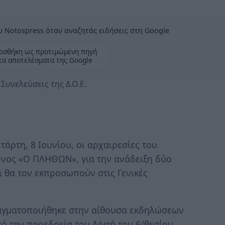
 Notospress όταν αναζητάς ειδήσεις στη Google
οσθήκη ως προτιμώμενη πηγή
τα αποτελέσματα της Google
Συνελεύσεις της Δ.Ο.Ε.
άρτη, 8 Ιουνίου, οι αρχαιρεσίες του
ονος «Ο ΠΛΗΘΩΝ», για την ανάδειξη δύο
ι θα τον εκπροσωπούν στις Γενικές
ραγματοποιήθηκε στην αίθουσα εκδηλώσεων
ό την προεδρεία του Δ/ντή του 6/θεσίου