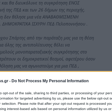
ε και θα διευκόλυνε τη συγκρότηση ΕΝΟΣ
ή της ΠΕΔ και των 26 δήμων της περιοχής.
ηση δεν θέλησε μια νέα ΑΝΑΒΑΘΜΙΣΜΕΝΗ
, ΔΗΜΟΚΡΑΤΙΚΑ ΙΣΧΥΡΗ ΠΕΔ Πελοποννήσου .
χου Σπάρτης από την παράταξη μας για τη θέση
α όλης της αντιπολίτευσης θέλει να
ταμελούς μονοπαραταξιακής συγκρότησης στο
ιτρέπουν οι δημοκρατικοί θεσμοί, αφετέρου όσον
θέληση μας να αγωνιστούμε για μια ΠΕΔ ,
αι στις δυνάμεις που παραγκωνίζουν την
ίσιμη δύναμη στο αυτοδιοικητικό πεδίο.
s.gr -
Do Not Process My Personal Information
ρο τώρα που η τοπική αυτοδιοίκηση βρίσκεται σε
to opt-out of the sale, sharing to third parties, or processing of your per
formation for targeted advertising by us, please use the below opt-out s
ίας της.
r selection. Please note that after your opt-out request is processed y
είο τώρα που οι 26 δήμοι της περιοχής μας
eing interest-based ads based on personal information utilized by us or