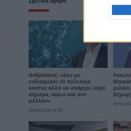
Σχετικά Άρθρα
Ανδρεάκος: «Δεν με
Λακων
ενδιαφέρει το πολιτικό
Μανιατ
κόστος αλλά να υπάρχει νερό
μιλάει
σήμερα, αύριο και στο
δήμαρ
μέλλον»
06/08/20
08/08/2026 08:38