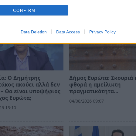
CONFIRM
Data Deletion
Data Access
Privacy Policy
ία: Ο Δημήτρης
Δήμος Ευρώτα: Σκουριά 
άκος ακούει αλλά δεν
φθορά η αμείλικτη
 – Θα είναι υποψήφιος
πραγματικότητα…
χος Ευρώτα;
04/08/2026 09:07
26 13:10