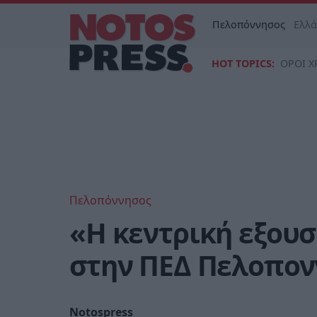
Πελοπόννησος
Ελλ
HOT TOPICS:
ΟΡΟΙ Χ
Πελοπόννησος
«Η κεντρική εξουσ
στην ΠΕΔ Πελοπο
Notospress