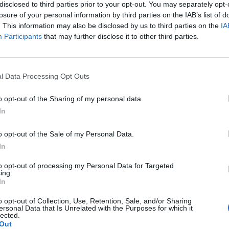
περιβαλλοντολογική συμφωνία με την ΤΕΡΝΑ μαζί
disclosed to third parties prior to your opt-out. You may separately opt-
losure of your personal information by third parties on the IAB’s list of
 και καταστολής που συνθέτουν ο Καλλικράτης και
. This information may also be disclosed by us to third parties on the
IA
Participants
that may further disclose it to other third parties.
ν στην ΠΕΔ Πελοποννήσου:
l Data Processing Opt Outs
ΤΙΚΗ ΚΙΝΗΣΗ 61
o opt-out of the Sharing of my personal data.
In
ΟΝΝΗΣΟΥ 15
ΗΣ 7
o opt-out of the Sale of my Personal Data.
In
to opt-out of processing my Personal Data for Targeted
ing.
In
o opt-out of Collection, Use, Retention, Sale, and/or Sharing
ersonal Data that Is Unrelated with the Purposes for which it
lected.
Out