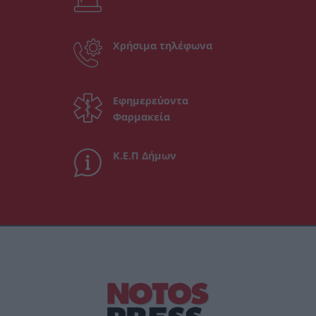
Χρήσιμα τηλέφωνα
Εφημερεύοντα
Φαρμακεία
Κ.Ε.Π Δήμων