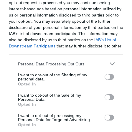
opt-out request is processed you may continue seeing
interest-based ads based on personal information utilized by
us or personal information disclosed to third parties prior to
your opt-out. You may separately opt-out of the further
disclosure of your personal information by third parties on the
IAB’s list of downstream participants. This information may
also be disclosed by us to third parties on the
IAB’s List of
Downstream Participants
that may further disclose it to other
third parties.
Δυναμική και ανοδική πορεία για το Τμήμα
Personal Data Processing Opt Outs
Ψηφιακών Συστημάτων στις Πανελλαδικές –
Δείτε γιατί
I want to opt-out of the Sharing of my
personal data.
25/07/2026 09:07
Opted In
I want to opt-out of the Sale of my
Personal Data.
Opted In
I want to opt-out of processing my
Personal Data for Targeted Advertising.
Opted In