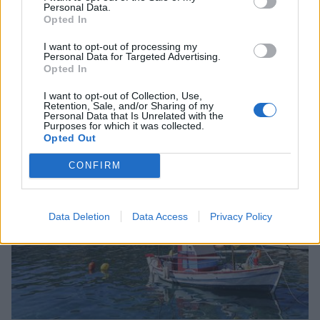
Personal Data.
Opted In
I want to opt-out of processing my
Personal Data for Targeted Advertising.
Άνοιξε η πλατφόρμα για το πρόγραμμα
Opted In
«Τουρισμός για Όλους» - Ποια ΑΦΜ
υποβάλλουν σήμερα αιτήσεις
I want to opt-out of Collection, Use,
Retention, Sale, and/or Sharing of my
05/08/2026 12:40
Personal Data that Is Unrelated with the
Purposes for which it was collected.
Opted Out
CONFIRM
Data Deletion
Data Access
Privacy Policy