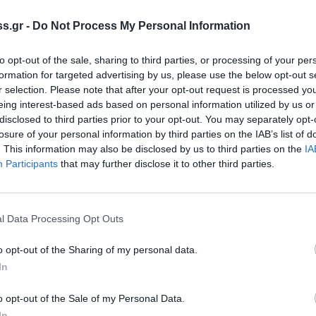
ολέμησης Κουνουπιών με πεδίο εφαρμογής
s.gr -
Do Not Process My Personal Information
ικού, αγροτικού και αστικού συστήματος Δήμων
αδίας, Κορινθίας, Λακωνίας και Μεσσηνίας για
to opt-out of the sale, sharing to third parties, or processing of your per
formation for targeted advertising by us, please use the below opt-out s
r selection. Please note that after your opt-out request is processed y
ης Γραμματείας Οικολόγων Πράσινων
eing interest-based ads based on personal information utilized by us or
ι στον Υπουργό Περιβάλλοντος, με τις εξής
disclosed to third parties prior to your opt-out. You may separately opt-
losure of your personal information by third parties on the IAB’s list of
. This information may also be disclosed by us to third parties on the
IA
ην απαραίτητη τεχνογνωσία για να επιτηρήσει ,
Participants
that may further disclose it to other third parties.
ς των ειδικών επιστημόνων που πλαισιώνουν την
l Data Processing Opt Outs
 των περιοχών ψεκασμού ;
o opt-out of the Sharing of my personal data.
ργούνται βιολογικά προϊόντα , και τι επιπτώσεις
In
τικέτας τους «βιολογικά»;
την μελέτη του προγράμματος, και αν όχι γιατί ;
o opt-out of the Sale of my Personal Data.
In