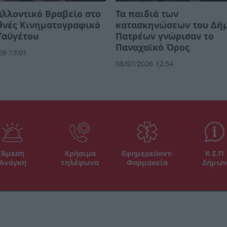
λλοντικό Βραβείο στο
Τα παιδιά των
θνές Κινηματογραφικό
κατασκηνώσεων του Δή
Ταϋγέτου
Πατρέων γνώρισαν το
Παναχαϊκό Όρος
26 13:01
08/07/2026 12:54
Άμεση
Χρήσιμα
Εφημερεύοντα
Κ.Ε.Π
Ανάγκη
τηλέφωνα
Φαρμακεία
Δήμων