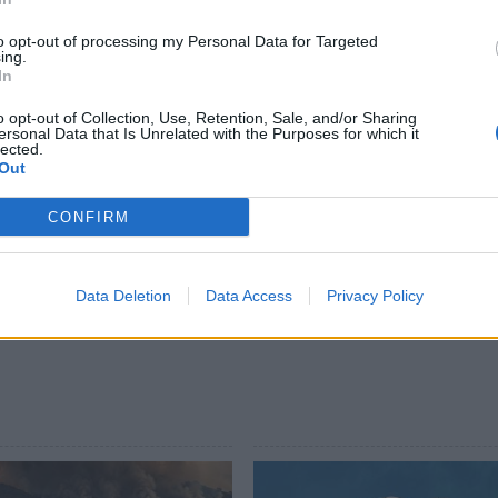
πιτρέπει την καταπολέμηση εντόμων με άλλα
 τους αρμόδιους φορείς για μία οικολογική
to opt-out of processing my Personal Data for Targeted
ing.
α από τα ανταγωνιστικά έντομα, υπάρχουν και
In
κές για το περιβάλλον ουσίες.
o opt-out of Collection, Use, Retention, Sale, and/or Sharing
 θα γίνει η γίνει το έργο ;
ersonal Data that Is Unrelated with the Purposes for which it
lected.
Out
σου, όσο και τα Υπουργεία Υγείας και
, όχι με δελτία τύπου, αλλά με επιστημονικώς
CONFIRM
Data Deletion
Data Access
Privacy Policy