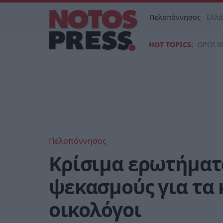
Πελοπόννησος
Ελλ
HOT TOPICS:
ΟΡΟΙ Χ
Πελοπόννησος
Κρίσιμα ερωτήματα
ψεκασμούς για τα
οικολόγοι