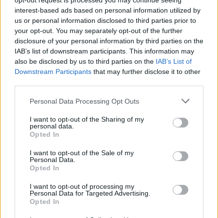
opt-out request is processed you may continue seeing
interest-based ads based on personal information utilized by
us or personal information disclosed to third parties prior to
your opt-out. You may separately opt-out of the further
disclosure of your personal information by third parties on the
IAB’s list of downstream participants. This information may
also be disclosed by us to third parties on the
IAB’s List of
Downstream Participants
that may further disclose it to other
third parties.
Personal Data Processing Opt Outs
I want to opt-out of the Sharing of my
personal data.
Opted In
I want to opt-out of the Sale of my
Personal Data.
3ο ΓΕΛ Καλαμάτας: Επιμόρφωση
Opted In
εκπαιδευτικών για τη διαφορετικότητα και
τον σχολικό εκφοβισμό
I want to opt-out of processing my
Personal Data for Targeted Advertising.
05/08/2026 18:04
Opted In