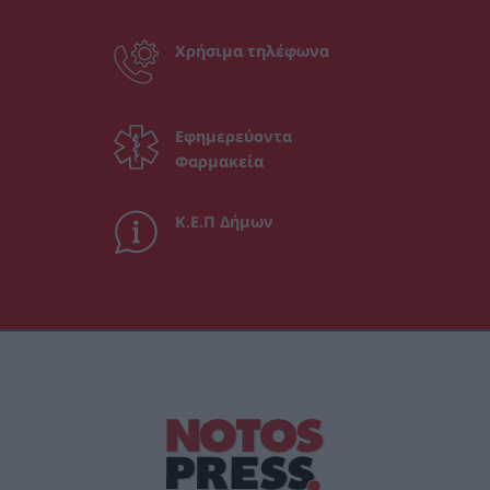
Χρήσιμα τηλέφωνα
Εφημερεύοντα
Φαρμακεία
Κ.Ε.Π Δήμων