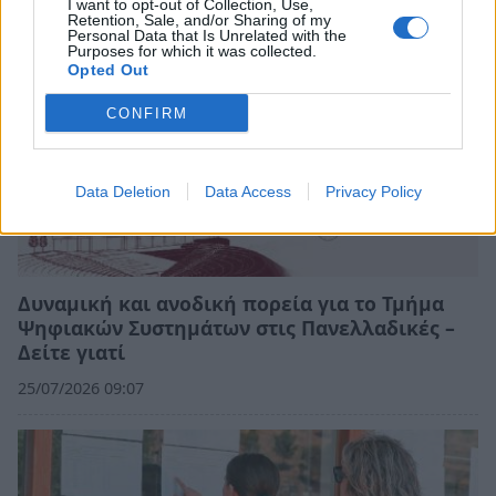
I want to opt-out of Collection, Use,
Retention, Sale, and/or Sharing of my
Personal Data that Is Unrelated with the
Purposes for which it was collected.
Opted Out
CONFIRM
Data Deletion
Data Access
Privacy Policy
Δυναμική και ανοδική πορεία για το Τμήμα
Ψηφιακών Συστημάτων στις Πανελλαδικές –
Δείτε γιατί
25/07/2026 09:07