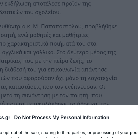
ην εκδήλωση αποτέλεσε προϊόν της
δευτικών του σχολείου.
ιευθύντρια κ. Μ. Παπαποστόλου, προβλήθηκε
ποιητή, ενώ μαθητές και μαθήτριες
πο χαρακτηριστικά ποιήματά του στα
 αγγλικά και γαλλικά. Στο δεύτερο μέρος της
ατρίκιο, που με την πείρα ζωής, το
τη διάθεσή του για επικοινωνία απάντησε
ριών που αφορούσαν όχι μόνο τη λογοτεχνία
ι τις καταστάσεις που τον ενέπνευσαν. Οι
μετά τη συνάντηση με τον ποιητή, που
 που του επιφυλάχθηκε, το ήθος και την
 την προετοιμασία τους για την εκδήλωση
s.gr -
Do Not Process My Personal Information
λείου.
to opt-out of the sale, sharing to third parties, or processing of your per
ρειακός Διευθυντής Πρωτοβάθμιας και