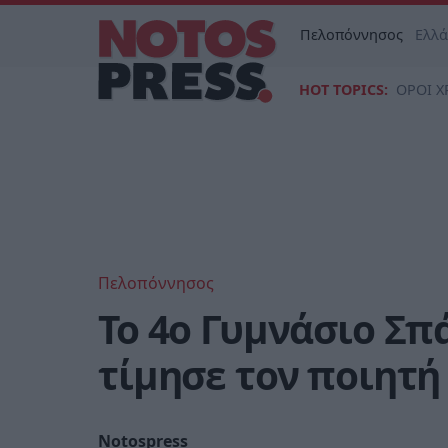
Πελοπόννησος
Ελλ
HOT TOPICS:
ΟΡΟΙ Χ
Πελοπόννησος
Το 4ο Γυμνάσιο Σπ
τίμησε τον ποιητή
Notospress