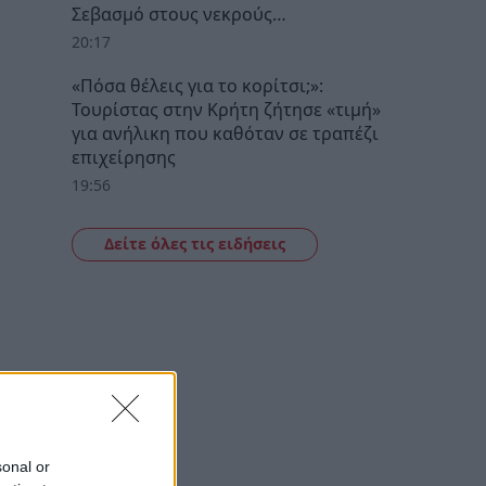
Σεβασμό στους νεκρούς…
20:17
«Πόσα θέλεις για το κορίτσι;»:
Τουρίστας στην Κρήτη ζήτησε «τιμή»
για ανήλικη που καθόταν σε τραπέζι
επιχείρησης
19:56
Δείτε όλες τις ειδήσεις
sonal or