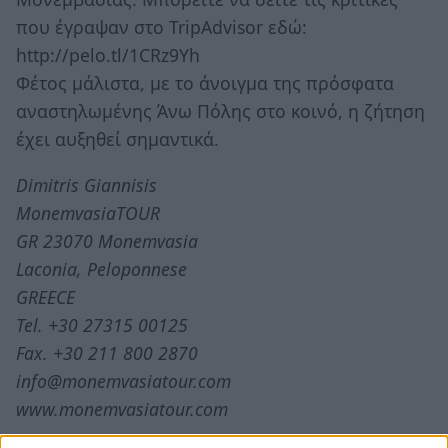
που έγραψαν στο TripAdvisor εδώ:
http://pelo.tl/1CRz9Yh
Φέτος μάλιστα, με το άνοιγμα της πρόσφατα
αναστηλωμένης Άνω Πόλης στο κοινό, η ζήτηση
έχει αυξηθεί σημαντικά.
Dimitris Giannisis
MonemvasiaTOUR
GR 23070 Monemvasia
Laconia, Peloponnese
GREECE
Tel. +30 27315 00125
Fax. +30 211 800 2870
info@monemvasiatour.com
www.monemvasiatour.com