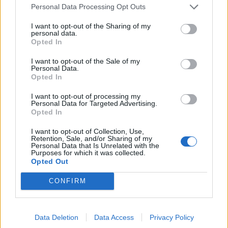
Personal Data Processing Opt Outs
Σχετικά Άρθρα
I want to opt-out of the Sharing of my
personal data.
Opted In
I want to opt-out of the Sale of my
Personal Data.
Opted In
I want to opt-out of processing my
Personal Data for Targeted Advertising.
Opted In
I want to opt-out of Collection, Use,
Retention, Sale, and/or Sharing of my
Personal Data that Is Unrelated with the
Purposes for which it was collected.
Opted Out
CONFIRM
3ο ΓΕΛ Καλαμάτας: Επιμόρφωση
εκπαιδευτικών για τη διαφορετικότητα και
τον σχολικό εκφοβισμό
Data Deletion
Data Access
Privacy Policy
05/08/2026 18:04