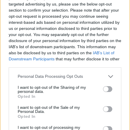
κοστίζουν γαύρος, σαρδέλα και μπακαλιάρος
targeted advertising by us, please use the below opt-out
section to confirm your selection. Please note that after your
08/08/2026 11:01
opt-out request is processed you may continue seeing
interest-based ads based on personal information utilized by
us or personal information disclosed to third parties prior to
your opt-out. You may separately opt-out of the further
disclosure of your personal information by third parties on the
IAB’s list of downstream participants. This information may
also be disclosed by us to third parties on the
IAB’s List of
Downstream Participants
that may further disclose it to other
third parties.
Personal Data Processing Opt Outs
I want to opt-out of the Sharing of my
personal data.
Opted In
Σπάρτη: EYECONIK με σημαντικές εκπτώσεις
στην «Ανοικτή πόλη» και τη «Λευκή νύκτα»
I want to opt-out of the Sale of my
Personal Data.
Opted In
07/08/2026 10:53
I want to opt-out of processing my