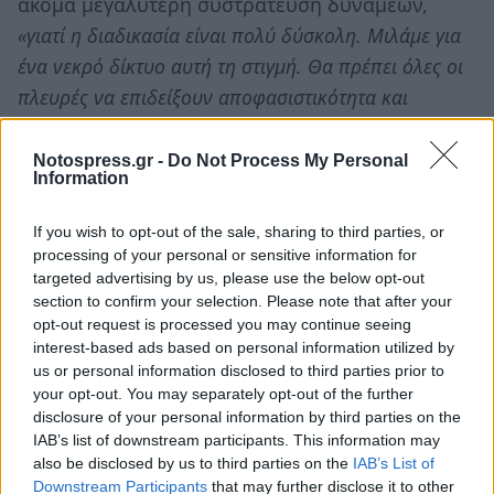
ακόμα μεγαλύτερη συστράτευση δυνάμεων,
«γιατί η διαδικασία είναι πολύ δύσκολη. Μιλάμε για
ένα νεκρό δίκτυο αυτή τη στιγμή. Θα πρέπει όλες οι
πλευρές να επιδείξουν αποφασιστικότητα και
συστηματικότητα ώστε να υπηρετήσουμε με τον
καλύτερο τρόπο το σχεδιασμό μας, γιατί δεν
Notospress.gr -
Do Not Process My Personal
Information
υπάρχουν περιθώρια απωλειών στην προσπάθεια
αυτή».
If you wish to opt-out of the sale, sharing to third parties, or
processing of your personal or sensitive information for
targeted advertising by us, please use the below opt-out
section to confirm your selection. Please note that after your
TAGS:
ΤΟΥΡΙΣΜΟΣ
opt-out request is processed you may continue seeing
interest-based ads based on personal information utilized by
us or personal information disclosed to third parties prior to
your opt-out. You may separately opt-out of the further
disclosure of your personal information by third parties on the
IAB’s list of downstream participants. This information may
also be disclosed by us to third parties on the
IAB’s List of
Downstream Participants
that may further disclose it to other