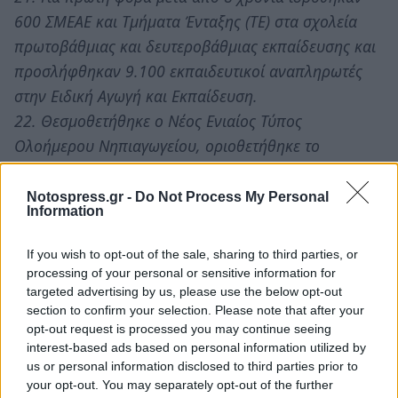
600 ΣΜΕΑΕ και Τμήματα Ένταξης (ΤΕ) στα σχολεία
πρωτοβάθμιας και δευτεροβάθμιας εκπαίδευσης και
προσλήφθηκαν 9.100 εκπαιδευτικοί αναπληρωτές
στην Ειδική Αγωγή και Εκπαίδευση.
22. Θεσμοθετήθηκε ο Νέος Ενιαίος Τύπος
Ολοήμερου Νηπιαγωγείου, οριοθετήθηκε το
διδακτικό ωράριο των νηπιαγωγών και από 4θεσιο
νηπιαγωγείο και πάνω το ωράριο εξισώθηκε με αυτό
Notospress.gr -
Do Not Process My Personal
Information
των εκπαιδευτικών του Δημοτικού Σχολείου.
23. Ξεκίνησε η λειτουργία των Τμημάτων Υποδοχής
If you wish to opt-out of the sale, sharing to third parties, or
στα δημόσια σχολεία για τα προσφυγόπουλα-
processing of your personal or sensitive information for
μεταναστόπουλα [2.00 μ.μ. - 6.00 μ.μ.].
targeted advertising by us, please use the below opt-out
section to confirm your selection. Please note that after your
24. Επανήλθε ο έλεγχος και η εποπτεία των
opt-out request is processed you may continue seeing
ιδιωτικών σχολείων στο Υπουργείο Παιδείας, μπήκε
interest-based ads based on personal information utilized by
φραγμός στην αυθαιρεσία των ιδιοκτητών ιδιωτικών
us or personal information disclosed to third parties prior to
your opt-out. You may separately opt-out of the further
σχολείων και φροντιστηρίων και προστατεύονται τα