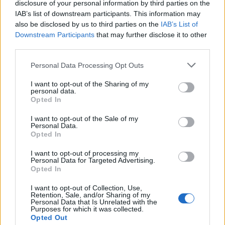
disclosure of your personal information by third parties on the
εργασιακά δικαιώματα των εκπαιδευτικών που
IAB’s list of downstream participants. This information may
εργάζονται σε αυτά (ν.4415/16).
also be disclosed by us to third parties on the
IAB’s List of
Downstream Participants
that may further disclose it to other
25. Με τον προϋπολογισμό του 2016, για πρώτη
third parties.
φορά μετά από πολλά χρόνια, σταθεροποιήθηκαν οι
Personal Data Processing Opt Outs
δημόσιες δαπάνες για την εκπαίδευση στο 2,8 % επί
του ΑΕΠ και με αυτό τον τρόπο ανατράπηκε η
I want to opt-out of the Sharing of my
personal data.
αρνητική πρόβλεψη του μεσοπρόθεσμου 2014-18
Opted In
της προηγούμενης κυβέρνησης ΝΔ-ΠΑΣΟΚ για
I want to opt-out of the Sale of my
συνεχή μείωση των δημόσιων δαπανών για την
Personal Data.
Opted In
παιδεία, οι οποίες θα μειώνονταν με βάση αυτή την
πρόβλεψη το 2016 στο 2,3% επί του ΑΕΠ και θα
I want to opt-out of processing my
Personal Data for Targeted Advertising.
έφταναν μόλις στο 1,9 % επί του ΑΕΠ το 2018.
Opted In
I want to opt-out of Collection, Use,
Retention, Sale, and/or Sharing of my
Personal Data that Is Unrelated with the
Purposes for which it was collected.
Opted Out